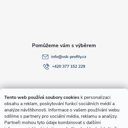
a
t
í
info
@
vsk-profily.cz
+420 377 152 229
Informace pro Vás
Tento web používá soubory cookies
k personalizaci
obsahu a reklam, poskytování funkcí sociálních médií a
O nákupu
analýze návštěvnosti. Informace o vašem používání webu
sdílíme s partnery pro sociální média, reklamu a analýzy.
Partneři mohou tyto údaje kombinovat s dalšími
Novinky v programu Alusic