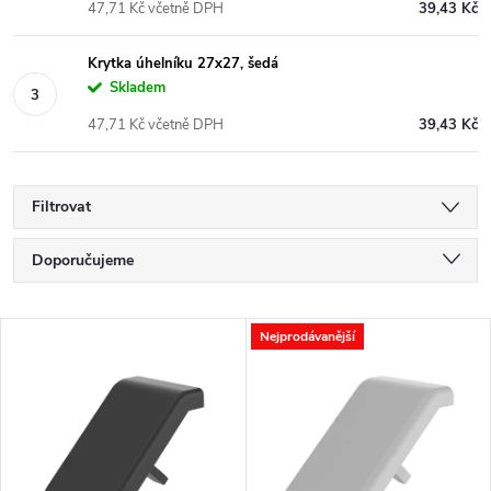
47,71 Kč včetně DPH
39,43 Kč
Krytka úhelníku 27x27, šedá
Skladem
47,71 Kč včetně DPH
39,43 Kč
Filtrovat
Ř
Doporučujeme
a
Nejlevnější
V
Nejprodávanější
Nejdražší
z
ý
Nejprodávanější
e
p
Abecedně
n