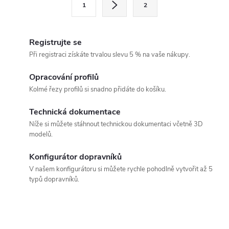
1
2
á
t
d
r
á
Registrujte se
a
n
Při registraci získáte trvalou slevu 5 % na vaše nákupy.
c
k
Opracování profilů
í
o
Kolmé řezy profilů si snadno přidáte do košíku.
v
p
á
Technická dokumentace
r
Níže si můžete stáhnout technickou dokumentaci včetně 3D
n
modelů.
v
í
k
Konfigurátor dopravníků
V našem konfigurátoru si můžete rychle pohodlně vytvořit až 5
y
typů dopravníků.
v
ý