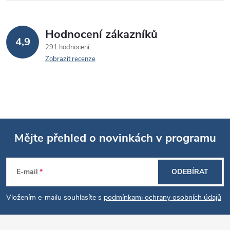
p
i
Hodnocení zákazníků
s
4,9
291 hodnocení
u
Zobrazit recenze
Mějte přehled o novinkách v programu
Z
E-mail
ODEBÍRAT
á
Vložením e-mailu souhlasíte s
podmínkami ochrany osobních údajů
p