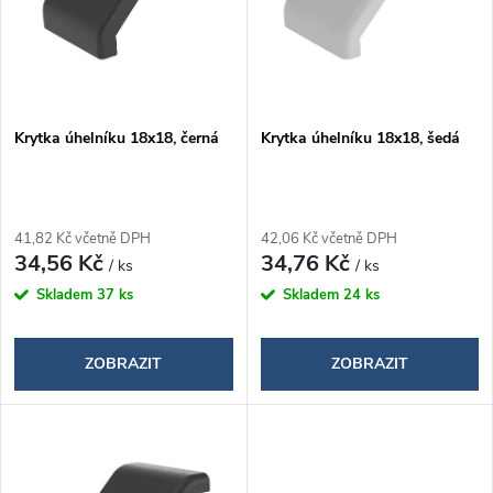
i
í
s
p
p
Krytka úhelníku 18x18, černá
Krytka úhelníku 18x18, šedá
r
r
o
o
41,82 Kč včetně DPH
42,06 Kč včetně DPH
d
34,56 Kč
34,76 Kč
/ ks
/ ks
d
Skladem
37 ks
Skladem
24 ks
u
u
k
ZOBRAZIT
ZOBRAZIT
k
t
t
ů