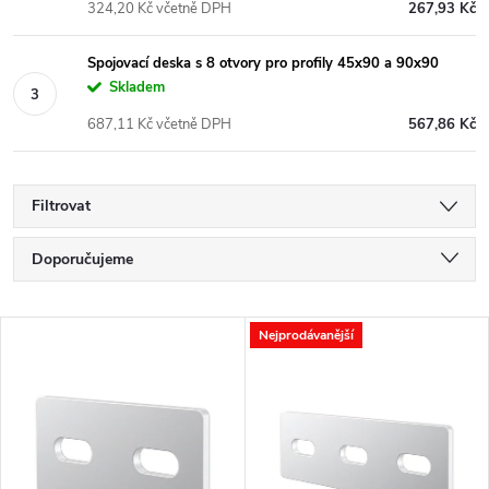
324,20 Kč včetně DPH
267,93 Kč
Spojovací deska s 8 otvory pro profily 45x90 a 90x90
Skladem
687,11 Kč včetně DPH
567,86 Kč
Filtrovat
Ř
Doporučujeme
a
Nejlevnější
V
Nejprodávanější
Nejdražší
z
ý
Nejprodávanější
e
p
Abecedně
n