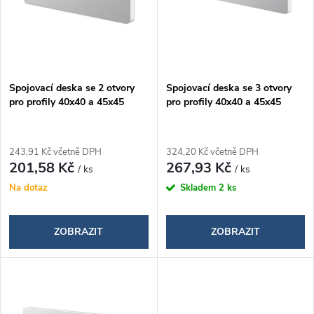
i
í
s
p
p
Spojovací deska se 2 otvory
Spojovací deska se 3 otvory
r
pro profily 40x40 a 45x45
pro profily 40x40 a 45x45
r
o
o
243,91 Kč včetně DPH
324,20 Kč včetně DPH
d
201,58 Kč
267,93 Kč
/ ks
/ ks
d
Na dotaz
Skladem
2 ks
u
u
k
ZOBRAZIT
ZOBRAZIT
k
t
t
ů