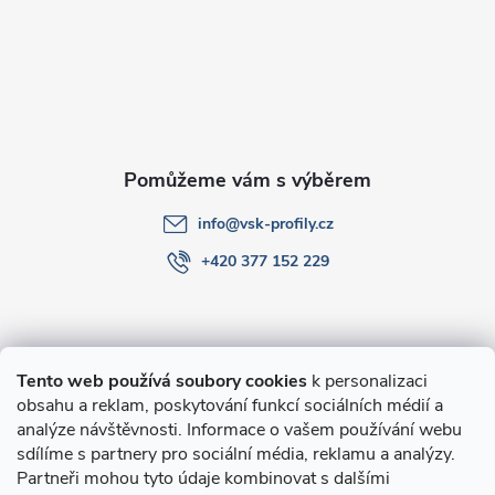
a
t
í
info
@
vsk-profily.cz
+420 377 152 229
Informace pro Vás
Tento web používá soubory cookies
k personalizaci
obsahu a reklam, poskytování funkcí sociálních médií a
O nákupu
analýze návštěvnosti. Informace o vašem používání webu
sdílíme s partnery pro sociální média, reklamu a analýzy.
Partneři mohou tyto údaje kombinovat s dalšími
Novinky v programu Alusic