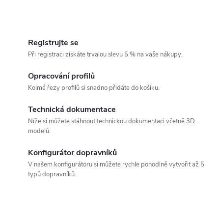
O
v
Registrujte se
Při registraci získáte trvalou slevu 5 % na vaše nákupy.
l
á
Opracování profilů
Kolmé řezy profilů si snadno přidáte do košíku.
d
Technická dokumentace
a
Níže si můžete stáhnout technickou dokumentaci včetně 3D
c
modelů.
í
Konfigurátor dopravníků
p
V našem konfigurátoru si můžete rychle pohodlně vytvořit až 5
typů dopravníků.
r
v