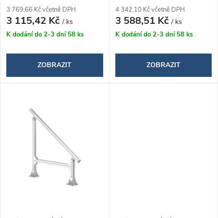
o
3 769,66 Kč včetně DPH
4 342,10 Kč včetně DPH
d
3 115,42 Kč
3 588,51 Kč
/ ks
/ ks
d
K dodání do 2-3 dní
58 ks
K dodání do 2-3 dní
58 ks
u
u
k
ZOBRAZIT
ZOBRAZIT
k
t
t
ů
ů