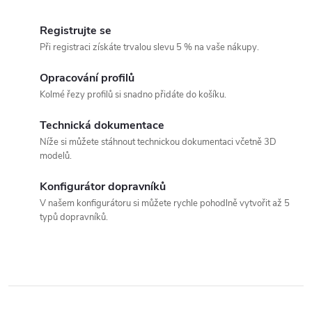
O
v
Registrujte se
Při registraci získáte trvalou slevu 5 % na vaše nákupy.
l
á
Opracování profilů
Kolmé řezy profilů si snadno přidáte do košíku.
d
Technická dokumentace
a
Níže si můžete stáhnout technickou dokumentaci včetně 3D
c
modelů.
í
Konfigurátor dopravníků
p
V našem konfigurátoru si můžete rychle pohodlně vytvořit až 5
typů dopravníků.
r
v
k
y