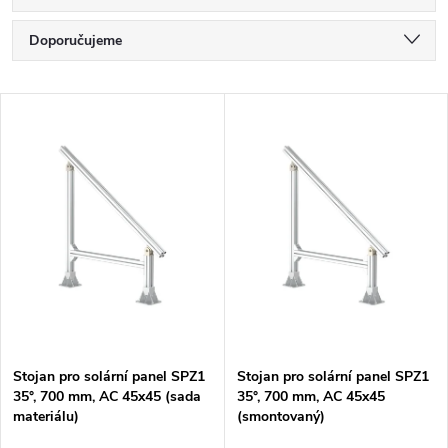
Ř
Doporučujeme
a
Nejlevnější
V
Nejdražší
z
ý
Nejprodávanější
e
p
Abecedně
n
i
í
s
p
p
Stojan pro solární panel SPZ1
Stojan pro solární panel SPZ1
r
35°, 700 mm, AC 45x45 (sada
35°, 700 mm, AC 45x45
r
materiálu)
(smontovaný)
o