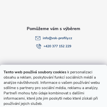
t
í
info
@
vsk-profily.cz
+420 377 152 229
Informace pro Vás
Tento web používá soubory cookies
k personalizaci
obsahu a reklam, poskytování funkcí sociálních médií a
O nákupu
analýze návštěvnosti. Informace o vašem používání webu
sdílíme s partnery pro sociální média, reklamu a analýzy.
Partneři mohou tyto údaje kombinovat s dalšími
Novinky v programu Alusic
informacemi, které jste jim poskytli nebo které získali při
používání jejich služeb.
Archiv