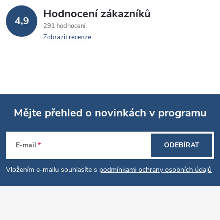
v
Hodnocení zákazníků
4,9
291 hodnocení
ý
Zobrazit recenze
p
i
s
u
Mějte přehled o novinkách v programu
Z
E-mail
ODEBÍRAT
á
Vložením e-mailu souhlasíte s
podmínkami ochrany osobních údajů
p
a