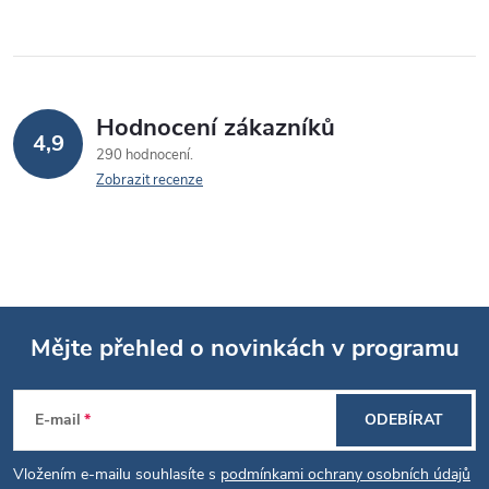
Hodnocení zákazníků
4,9
290 hodnocení
Zobrazit recenze
Mějte přehled o novinkách v programu
Z
E-mail
ODEBÍRAT
á
Vložením e-mailu souhlasíte s
podmínkami ochrany osobních údajů