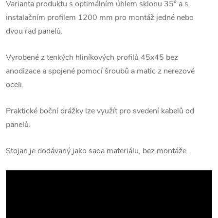
Varianta produktu s optimálním úhlem sklonu 35° a s
instalačním profilem 1200 mm pro montáž jedné nebo
dvou řad panelů.
Vyrobené z tenkých hliníkových profilů 45x45 bez
anodizace a spojené pomocí šroubů a matic z nerezové
oceli.
Praktické boční drážky lze využít pro svedení kabelů od
panelů.
Stojan je dodávaný jako sada materiálu, bez montáže.