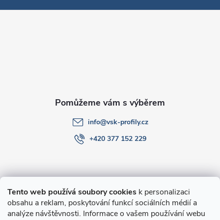
p
a
t
í
info
@
vsk-profily.cz
+420 377 152 229
Informace pro Vás
Tento web používá soubory cookies
k personalizaci
obsahu a reklam, poskytování funkcí sociálních médií a
O nákupu
analýze návštěvnosti. Informace o vašem používání webu