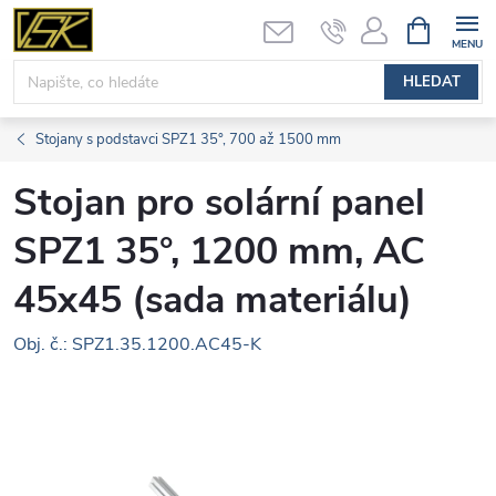
Přejít
NÁKUPNÍ
KOŠÍK
na
obsah
HLEDAT
Stojany s podstavci SPZ1 35°, 700 až 1500 mm
Stojan pro solární panel
SPZ1 35°, 1200 mm, AC
45x45 (sada materiálu)
Obj. č.: SPZ1.35.1200.AC45-K