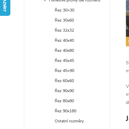
Hliníkové profily dle rozměru
r
Řez 30×30
Řez 30x60
a
Řez 32x32
n
Řez 40x40
Řez 40x80
n
Řez 45x45
S
í
m
Řez 45×90
Řez 60x60
p
V
Řez 90x90
m
a
Řez 80x80
d
n
Řez 90x180
Ostatní rozměry