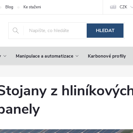
Blog
Ke stažení
CZK
HLEDAT
y
Manipulace a automatizace
Karbonové profily
Stojany z hliníkovýc
panely