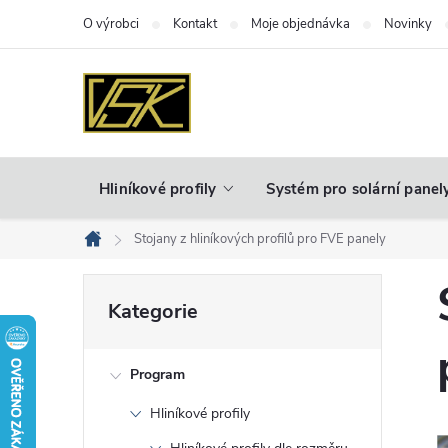
Přejít
O výrobci
Kontakt
Moje objednávka
Novinky
na
obsah
Hliníkové profily
Systém pro solární panel
Stojany z hliníkových profilů pro FVE panely
Domů
P
Přeskočit
Kategorie
kategorie
o
Program
s
Hliníkové profily
t