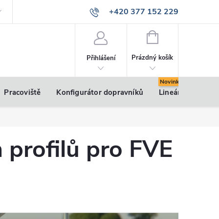
+420 377 152 229
info@vsk-profily.cz
NÁKUPNÍ
KOŠÍK
Prázdný košík
Přihlášení
Pracoviště
Konfigurátor dopravníků
Lineární pohony
h profilů pro FVE