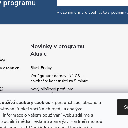
 v programu
Vložením e-mailu souhlasíte s
podmínka
Novinky v programu
Alusic
nky
Black Friday
y osobních
Konfigurátor dopravníků CS -
navrhněte konstrukci za 5 minut
Nový hliníkový profil pro
ží
fotovoltaické panely - kvalita za
ví
příznivou cenu!
používá soubory cookies
k personalizaci obsahu a
S
Moje označení objednávky
ytování funkcí sociálních médií a analýze
i. Informace o vašem používání webu sdílíme s
Rozšíření produktové série
stojanů SP
 sociální média, reklamu a analýzy. Partneři mohou
ce
ombinovat s dalšími informacemi, které jste jim