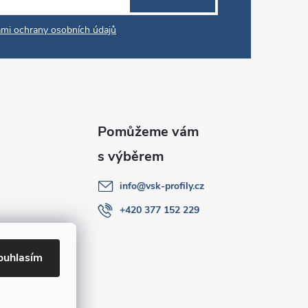
mi ochrany osobních údajů
info
@
vsk-profily.cz
+420 377 152 229
ouhlasím