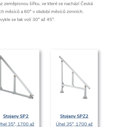
taz zeměpisnou šířku, ve které se nachází Česká
ních měsíců a 60° v období měsíců zimních.
ykle se tak volí 30° až 45°.
Stojany SP2
Stojany SPZ2
hel 35°, 1700 až
Úhel 35°, 1700 až