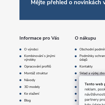
Z
Mějte přehled o novinkách
á
p
a
Informace pro Vás
O nákupu
t
O výrobci
Obchodní podmí
Kombinování s jinými
Podmínky ochran
í
výrobky
údajů
Opracování profilů
Kontakty
Montáž struktur
Sklad a výdej zbo
Návody
Objednací množst
Tento web 
3D modely
Termíny dodání
reklam, posk
Ke stažení
Doprava a platba
návštěvnost
partnery pro
Blog
Dárky k objednáv
tyto údaje k