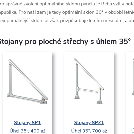
ro správné zvolení optimálního sklonu panelu je třeba vzít v po
epublika. Pro naši zem je tedy optimální sklon 30° v období let
ejoptimálnější sklon se však přizpůsobuje letním měsícům, a obv
Stojany pro ploché střechy s úhlem 35°
Stojany SP1
Stojany SPZ1
Úhel 35°, 400 až
Úhel 35°, 700 až
Ú