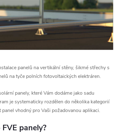
nstalace panelů na vertikální stěny, šikmé střechy s
lů na tyče polních fotovoltaických elektráren.
solární panely, které Vám dodáme jako sadu
am je systematicky rozdělen do několika kategorií
at panel vhodný pro Vaši požadovanou aplikaci.
o FVE panely?