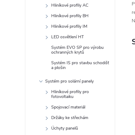
e
P
Hliníkové profily AC
l
r
Hliníkové profily BH
N
Hliníkové profily IM
LED osvětlení HT
Systém EVO SP pro výrobu
ochranných krytů
Systém IS pro stavbu schodišť
a plošin
Systém pro solární panely
Hliníkové profily pro
fotovoltaiku
Spojovací materiál
Držáky ke střechám
Úchyty panelů