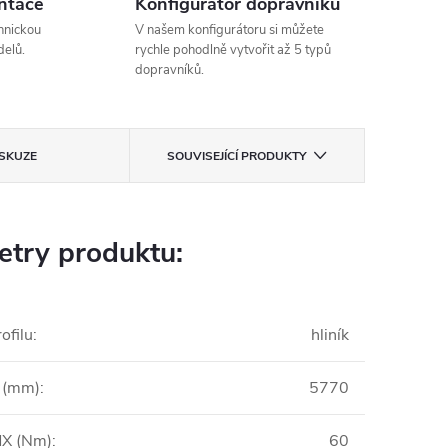
ntace
Konfigurátor dopravníků
hnickou
V našem konfigurátoru si můžete
elů.
rychle pohodlně vytvořit až 5 typů
dopravníků.
ISKUZE
SOUVISEJÍCÍ PRODUKTY
try produktu:
ofilu
:
hliník
 (mm)
:
5770
X (Nm)
:
60