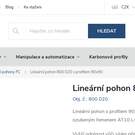
Blog
Ke stažení
CZK
HLEDAT
y
Manipulace a automatizace
Karbonové profily
ní pohony FC
Lineární pohon 800.020 s profilem 90x90
Lineární pohon 
Obj. č.: 800.020
Lineární pohon s profilem 90
ozubeným řemenem AT10 L
Vyšší odolnost vůči silám pů