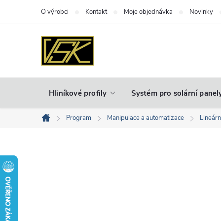
Přejít
O výrobci
Kontakt
Moje objednávka
Novinky
na
obsah
Hliníkové profily
Systém pro solární panel
Program
Manipulace a automatizace
Lineár
Domů