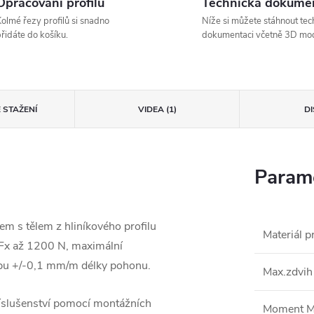
Opracování profilů
Technická dokume
olmé řezy profilů si snadno
Níže si můžete stáhnout tec
řidáte do košíku.
dokumentaci včetně 3D mod
 STAŽENÍ
VIDEA (1)
D
Parame
 s tělem z hliníkového profilu
Materiál pr
 Fx až 1200 N, maximální
ohybu +/-0,1 mm/m délky pohonu.
Max.zdvih
říslušenství pomocí montážních
Moment M