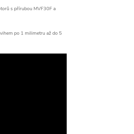
motorů s přírubou MVF30F a
vihem po 1 milimetru až do 5