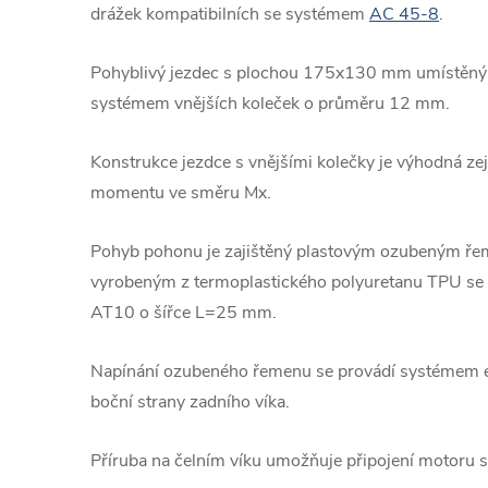
drážek kompatibilních se systémem
AC 45-8
.
Pohyblivý jezdec s plochou 175x130 mm umístěný v
systémem vnějších koleček o průměru 12 mm.
Konstrukce jezdce s vnějšími kolečky je výhodná z
momentu ve směru Mx.
Pohyb pohonu je zajištěný plastovým ozubeným ře
vyrobeným z termoplastického polyuretanu TPU se
AT10 o šířce L=25 mm.
Napínání ozubeného řemenu se provádí systémem e
boční strany zadního víka.
Příruba na čelním víku umožňuje připojení motoru s