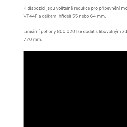
K dispozici jsou volitelně redukce pro připevnění 
VF44F a délkami hřídelí 55 nebo 64 mm.
Lineární pohony 800.020 lze dodat s libovolným zd
770 mm.