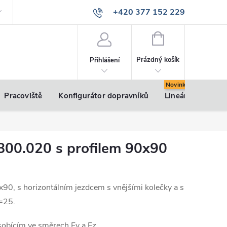
+420 377 152 229
info@vsk-profily.cz
NÁKUPNÍ
KOŠÍK
Prázdný košík
Přihlášení
Pracoviště
Konfigurátor dopravníků
Lineární pohony
800.020 s profilem 90x90
x90, s horizontálním jezdcem s vnějšími kolečky a s
=25.
sobícím ve směrech Fy a Fz.