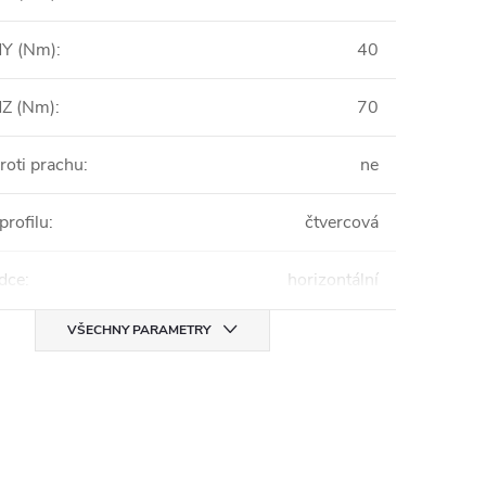
Y (Nm)
:
40
Z (Nm)
:
70
roti prachu
:
ne
profilu
:
čtvercová
zdce
:
horizontální
VŠECHNY PARAMETRY