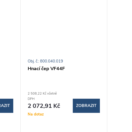
Obj. č.: 800.040.019
Obj. č.: 8
Hnací čep VF44F
Magnet
2 508,22 Kč včetně
1 506,37 K
DPH
DPH
2 072,91 Kč
1 244,
AZIT
ZOBRAZIT
Na dotaz
Na dotaz