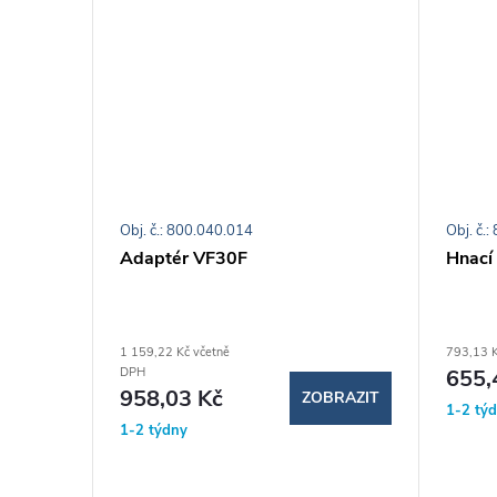
Obj. č.: 800.040.014
Obj. č.
m
Adaptér VF30F
Hnací
1 159,22 Kč včetně
793,13 K
655,
DPH
958,03 Kč
ZOBRAZIT
BRAZIT
1-2 tý
1-2 týdny