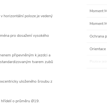
Moment M
 horizontální poloze je vedený
Moment M
ejména pro dosažení vysokého
Ochrana p
Orientace 
menem připevněným k jezdci a
Pozice je
 standardizovaným tvarem zubů
xcentricky uloženého šroubu z
 hřídelí o průměru Ø19.