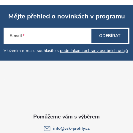
Mějte přehled o novinkách v programu
Z
E-mail
ODEBÍRAT
á
Vložením e-mailu souhlasíte s
podmínkami ochrany osobních údajů
p
a
t
í
info
@
vsk-profily.cz