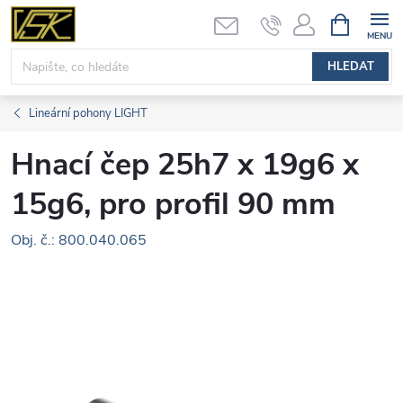
Přejít
NÁKUPNÍ
KOŠÍK
na
obsah
HLEDAT
Lineární pohony LIGHT
Hnací čep 25h7 x 19g6 x
15g6, pro profil 90 mm
Obj. č.: 800.040.065