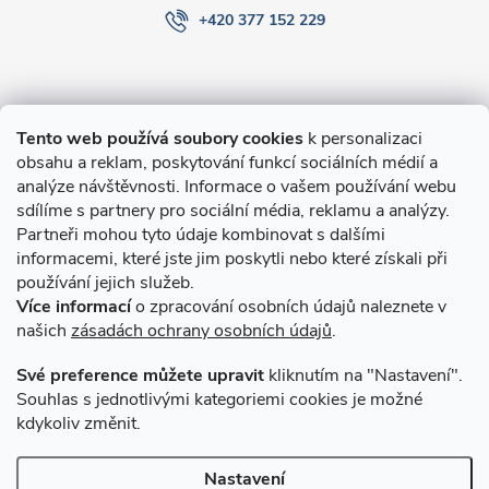
+420 377 152 229
Informace pro Vás
Tento web používá soubory cookies
k personalizaci
obsahu a reklam, poskytování funkcí sociálních médií a
O nákupu
analýze návštěvnosti. Informace o vašem používání webu
sdílíme s partnery pro sociální média, reklamu a analýzy.
Partneři mohou tyto údaje kombinovat s dalšími
Novinky v programu Alusic
informacemi, které jste jim poskytli nebo které získali při
používání jejich služeb.
Archiv
Více informací
o zpracování osobních údajů naleznete v
našich
zásadách ochrany osobních údajů
.
Přijímáme online platby
Své preference můžete upravit
kliknutím na "Nastavení".
Souhlas s jednotlivými kategoriemi cookies je možné
kdykoliv změnit.
Způsoby dopravy
Nastavení