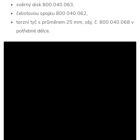
svěrný disk 800.040.063,
čelisťovou spojku 800.040.062,
torzní tyč s průměrem 25 mm, obj. č. 800.040.068 v
potřebné délce.