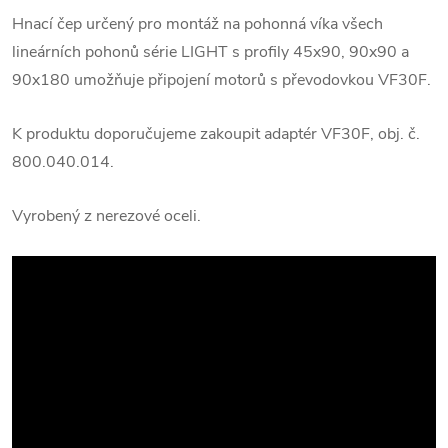
Hnací čep určený pro montáž na pohonná víka všech
lineárních pohonů série LIGHT s profily 45x90, 90x90 a
90x180 umožňuje připojení motorů s převodovkou VF30F.
K produktu doporučujeme zakoupit adaptér VF30F, obj. č.
800.040.014.
Vyrobený z nerezové oceli.