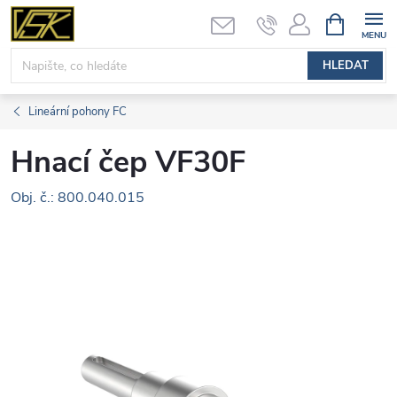
Přejít
NÁKUPNÍ
KOŠÍK
na
obsah
HLEDAT
Lineární pohony FC
Hnací čep VF30F
Obj. č.: 800.040.015