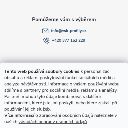
í
info
@
vsk-profily.cz
+420 377 152 229
Informace pro Vás
Tento web používá soubory cookies
k personalizaci
obsahu a reklam, poskytování funkcí sociálních médií a
O nákupu
analýze návštěvnosti. Informace o vašem používání webu
sdílíme s partnery pro sociální média, reklamu a analýzy.
Partneři mohou tyto údaje kombinovat s dalšími
Novinky v programu Alusic
informacemi, které jste jim poskytli nebo které získali při
používání jejich služeb.
Archiv
Více informací
o zpracování osobních údajů naleznete v
našich
zásadách ochrany osobních údajů
.