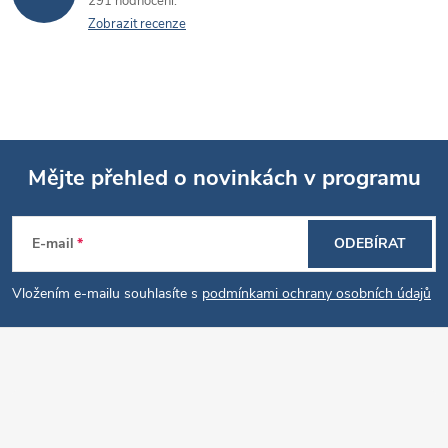
291 hodnocení
Zobrazit recenze
Mějte přehled o novinkách v programu
Z
E-mail
ODEBÍRAT
á
Vložením e-mailu souhlasíte s
podmínkami ochrany osobních údajů
p
a
t