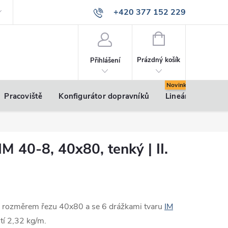
+420 377 152 229
info@vsk-profily.cz
NÁKUPNÍ
KOŠÍK
Prázdný košík
Přihlášení
Pracoviště
Konfigurátor dopravníků
Lineární pohony
 IM 40-8, 40x80, tenký | II.
m rozměrem řezu 40x80 a se 6 drážkami tvaru
IM
tí 2,32 kg/m.