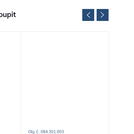
oupit
Obj. č.: 084.301.003
Obj. č.: 0