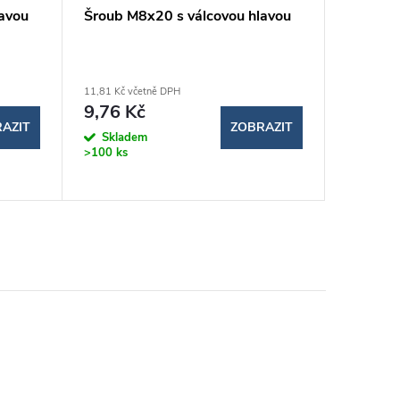
avou
Šroub M8x20 s válcovou hlavou
Šroub M
11,81 Kč včetně DPH
16,43 Kč v
9,76 Kč
13,58
AZIT
ZOBRAZIT
Skladem
Sklad
>100 ks
>100 ks