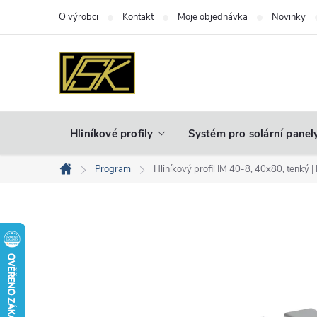
Přejít
O výrobci
Kontakt
Moje objednávka
Novinky
na
obsah
Hliníkové profily
Systém pro solární panel
Program
Hliníkový profil IM 40-8, 40x80, tenký | I
Domů