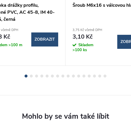
ka drážky profilu,
Šroub M6x16 s válcovou hl
né PVC, AC 45-8, IM 40-
á, černá
 včetně DPH
3,75 Kč včetně DPH
3 Kč
3,10 Kč
ZOBRAZIT
ZOBR
adem
>100 m
Skladem
>100 ks