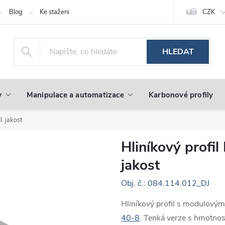
Blog
Ke stažení
CZK
HLEDAT
y
Manipulace a automatizace
Karbonové profily
I. jakost
Hliníkový profil
jakost
Obj. č.: 084.114.012_DJ
Hliníkový profil s modulový
40-8
. Tenká verze s hmotnos