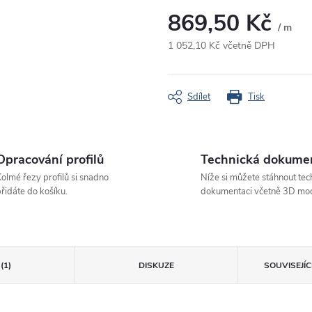
869,50 Kč
/ m
1 052,10 Kč včetně DPH
Měrná
cena:
Sdílet
Tisk
Opracování profilů
Technická dokume
olmé řezy profilů si snadno
Níže si můžete stáhnout tec
řidáte do košíku.
dokumentaci včetně 3D mod
(1)
DISKUZE
SOUVISEJÍ