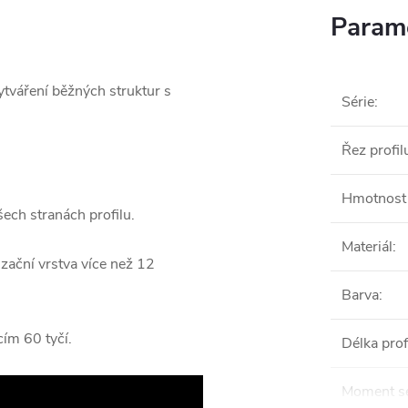
Parame
ytváření běžných struktur s
Série
:
Řez profil
Hmotnost 
ech stranách profilu.
Materiál
:
zační vrstva více než 12
Barva
:
ím 60 tyčí.
Délka pro
Moment se