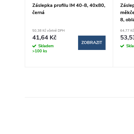
ory pro
Záslepka profilu IM 40-8, 40x80,
Záslep
černá
měkče
8, obl
50,38 Kč včetně DPH
64,77 Kč
41,64 Kč
53,5
BRAZIT
ZOBRAZIT
Skladem
Skl
>100 ks