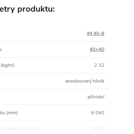
try produktu:
IM 40-8
u
:
40×40
(kg/m)
:
2.32
anodizovaný hliník
přírodní
filu (mm)
:
6 040
trvačnosti lx (cm⁴)
:
14,85