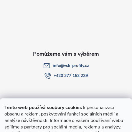
a
t
í
info
@
vsk-profily.cz
+420 377 152 229
Informace pro Vás
Tento web používá soubory cookies
k personalizaci
obsahu a reklam, poskytování funkcí sociálních médií a
O nákupu
analýze návštěvnosti. Informace o vašem používání webu
sdílíme s partnery pro sociální média, reklamu a analýzy.