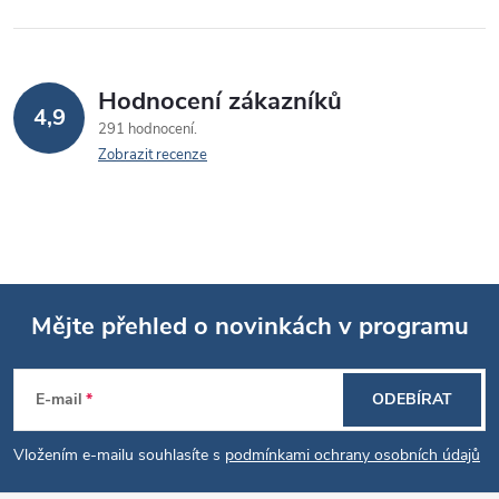
Hodnocení zákazníků
4,9
291 hodnocení
Zobrazit recenze
Mějte přehled o novinkách v programu
Z
E-mail
ODEBÍRAT
á
Vložením e-mailu souhlasíte s
podmínkami ochrany osobních údajů
p