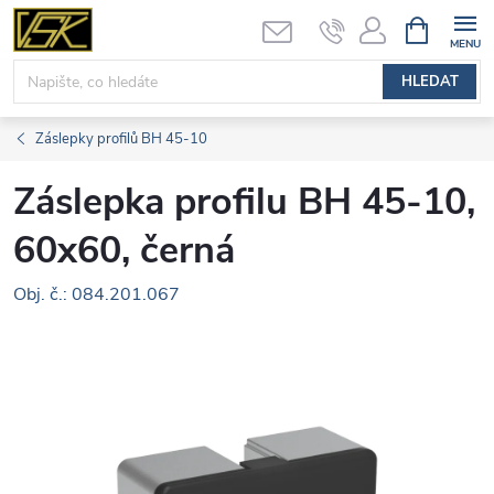
Přejít
NÁKUPNÍ
KOŠÍK
na
obsah
HLEDAT
Záslepky profilů BH 45-10
Záslepka profilu BH 45-10,
60x60, černá
Obj. č.: 084.201.067