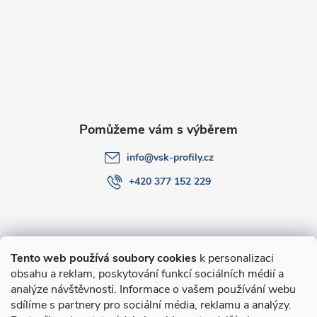
a
t
í
info
@
vsk-profily.cz
+420 377 152 229
Informace pro Vás
Tento web používá soubory cookies
k personalizaci
obsahu a reklam, poskytování funkcí sociálních médií a
O nákupu
analýze návštěvnosti. Informace o vašem používání webu
sdílíme s partnery pro sociální média, reklamu a analýzy.