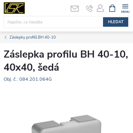
Přejít
NÁKUPNÍ
KOŠÍK
na
obsah
HLEDAT
Záslepky profilů BH 40-10
Záslepka profilu BH 40-10,
40x40, šedá
Obj. č.: 084.201.064G