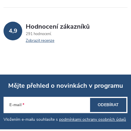
Hodnocení zákazníků
4,9
291 hodnocení
Zobrazit recenze
Mějte přehled o novinkách v programu
Z
E-mail
ODEBÍRAT
á
Vložením e-mailu souhlasíte s
podmínkami ochrany osobních údajů
p