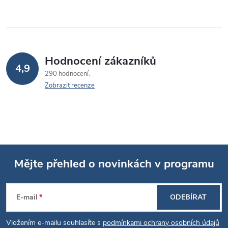
Hodnocení zákazníků
4,9
290 hodnocení
Zobrazit recenze
Mějte přehled o novinkách v programu
Z
E-mail
ODEBÍRAT
á
Vložením e-mailu souhlasíte s
podmínkami ochrany osobních údajů