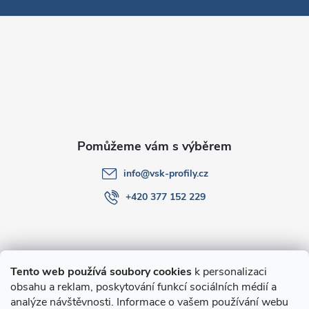
p
a
t
í
info
@
vsk-profily.cz
+420 377 152 229
Informace pro Vás
Tento web používá soubory cookies
k personalizaci
obsahu a reklam, poskytování funkcí sociálních médií a
O nákupu
analýze návštěvnosti. Informace o vašem používání webu