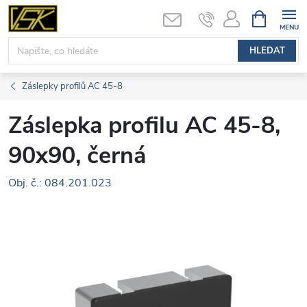
Přejít
NÁKUPNÍ
KOŠÍK
na
obsah
HLEDAT
Záslepky profilů AC 45-8
Záslepka profilu AC 45-8,
90x90, černá
Obj. č.: 084.201.023