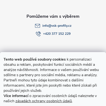
í
info
@
vsk-profily.cz
+420 377 152 229
Informace pro Vás
Tento web používá soubory cookies
k personalizaci
obsahu a reklam, poskytování funkcí sociálních médií a
O nákupu
analýze návštěvnosti. Informace o vašem používání webu
sdílíme s partnery pro sociální média, reklamu a analýzy.
Partneři mohou tyto údaje kombinovat s dalšími
Novinky v programu Alusic
informacemi, které jste jim poskytli nebo které získali při
používání jejich služeb.
Archiv
Více informací
o zpracování osobních údajů naleznete v
našich
zásadách ochrany osobních údajů
.