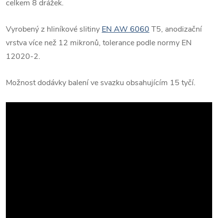
celkem 8 drážek.
Vyrobený z hliníkové slitiny
EN AW 6060
T5, anodizační
vrstva více než 12 mikronů, tolerance podle normy EN
12020-2.
Možnost dodávky balení ve svazku obsahujícím 15 tyčí.