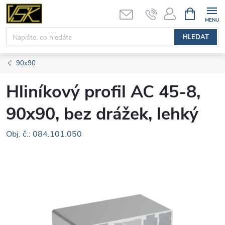
Přejít
NÁKUPNÍ
KOŠÍK
na
obsah
HLEDAT
90x90
Hliníkový profil AC 45-8,
90x90, bez drážek, lehký
Obj. č.: 084.101.050