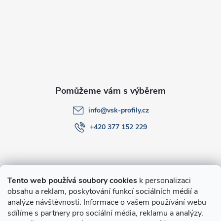
a
t
í
info
@
vsk-profily.cz
+420 377 152 229
Informace pro Vás
Tento web používá soubory cookies
k personalizaci
obsahu a reklam, poskytování funkcí sociálních médií a
O nákupu
analýze návštěvnosti. Informace o vašem používání webu
sdílíme s partnery pro sociální média, reklamu a analýzy.