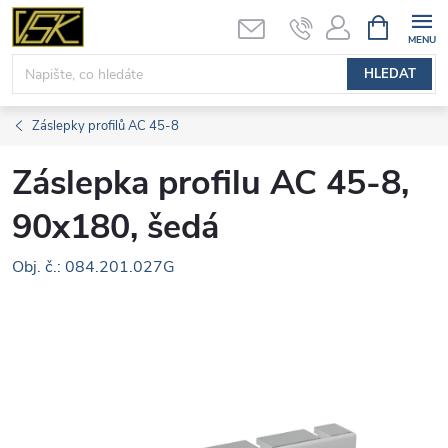
Přejít
NÁKUPNÍ
KOŠÍK
na
obsah
HLEDAT
Záslepky profilů AC 45-8
Záslepka profilu AC 45-8,
90x180, šedá
Obj. č.: 084.201.027G