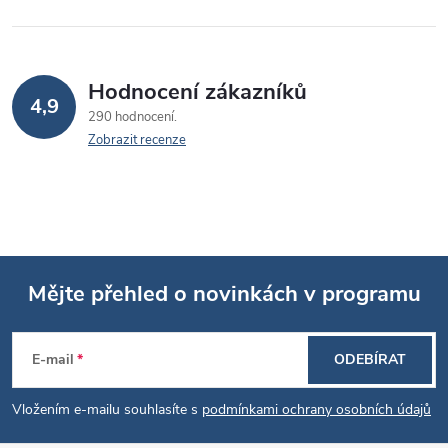
Hodnocení zákazníků
4,9
290 hodnocení
Zobrazit recenze
Mějte přehled o novinkách v programu
Z
E-mail
ODEBÍRAT
á
Vložením e-mailu souhlasíte s
podmínkami ochrany osobních údajů
p