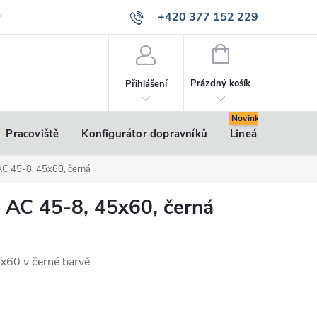
+420 377 152 229
info@vsk-profily.cz
NÁKUPNÍ
KOŠÍK
Prázdný košík
Přihlášení
Pracoviště
Konfigurátor dopravníků
Lineární pohony
 AC 45-8, 45x60, černá
u AC 45-8, 45x60, černá
5x60 v černé barvě