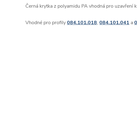
Černá krytka z polyamidu PA vhodná pro uzavření k
Vhodné pro profily
084.101.018
,
084.101.041
a