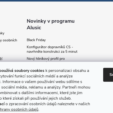
Novinky v programu
Alusic
nky
Black Friday
y osobních
Konfigurátor dopravníků CS -
navrhněte konstrukci za 5 minut
Nový hliníkový profil pro
ží
fotovoltaické panely - kvalita za
ví
příznivou cenu!
používá soubory cookies
k personalizaci obsahu a
S
Moje označení objednávky
ytování funkcí sociálních médií a analýze
i. Informace o vašem používání webu sdílíme s
Rozšíření produktové série
stojanů SP
 sociální média, reklamu a analýzy. Partneři mohou
ce
ombinovat s dalšími informacemi, které jste jim
Archiv
 které získali při používání jejich služeb.
ací
o zpracování osobních údajů naleznete v našich
hrany osobních údajů
.