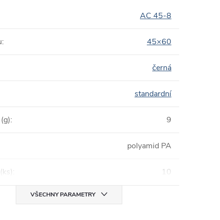
AC 45-8
u
:
45×60
černá
standardní
(g)
:
9
polyamid PA
(ks)
:
10
VŠECHNY PARAMETRY