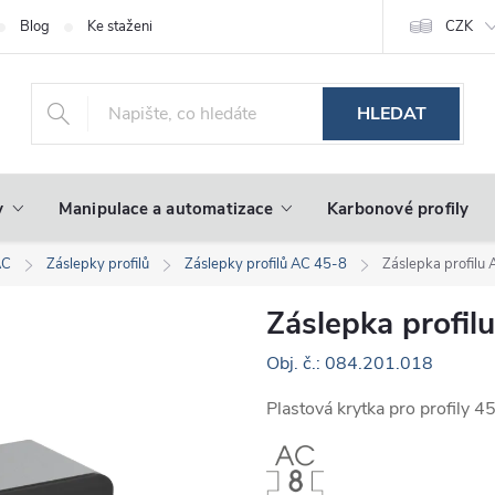
Blog
Ke stažení
CZK
HLEDAT
y
Manipulace a automatizace
Karbonové profily
AC
Záslepky profilů
Záslepky profilů AC 45-8
Záslepka profilu
Záslepka profil
Obj. č.: 084.201.018
Plastová krytka pro profily 4