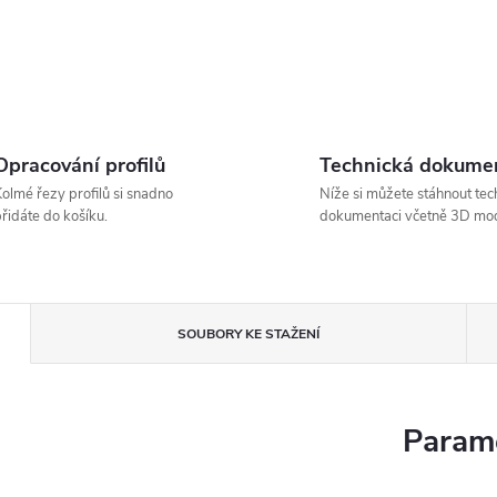
Opracování profilů
Technická dokume
olmé řezy profilů si snadno
Níže si můžete stáhnout tec
řidáte do košíku.
dokumentaci včetně 3D mod
SOUBORY KE STAŽENÍ
Parame