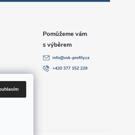
info
@
vsk-profily.cz
+420 377 152 229
ouhlasím