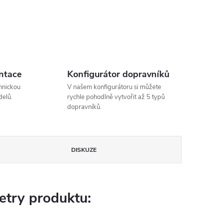
ntace
Konfigurátor dopravníků
hnickou
V našem konfigurátoru si můžete
elů.
rychle pohodlně vytvořit až 5 typů
dopravníků.
DISKUZE
try produktu: