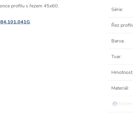
once profilu s řezem 45x60.
Série
:
084.101.041G
.
Řez profil
Barva
:
Tvar
:
Hmotnost 
Materiál
:
Balení 
?