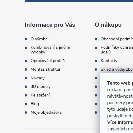
p
a
Informace pro Vás
O nákupu
t
O výrobci
Obchodní podmí
Kombinování s jinými
Podmínky ochran
í
výrobky
údajů
Opracování profilů
Kontakty
Montáž struktur
Sklad a výdej zbo
Návody
Objednací množst
Tento web 
3D modely
Termíny dodání
reklam, posk
Ke stažení
Doprava a platba
návštěvnost
partnery pro
Blog
Dárky k objednáv
tyto údaje k
Moje objednávka
Slovník pojmů
poskytli nebo
Více inform
zásadách oc