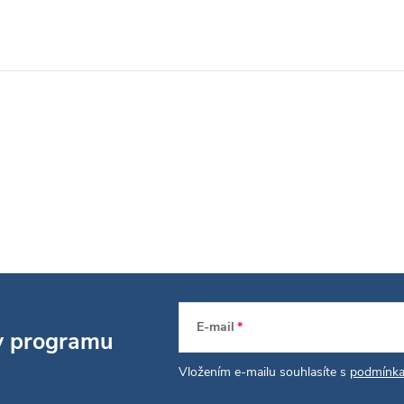
E-mail
 v programu
Vložením e-mailu souhlasíte s
podmínka