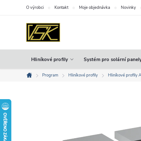
Přejít
O výrobci
Kontakt
Moje objednávka
Novinky
na
obsah
Hliníkové profily
Systém pro solární panel
Program
Hliníkové profily
Hliníkové profily 
Domů