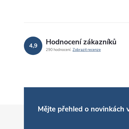
Hodnocení zákazníků
4,9
290 hodnocení
Zobrazit recenze
Z
Mějte přehled o novinkách
á