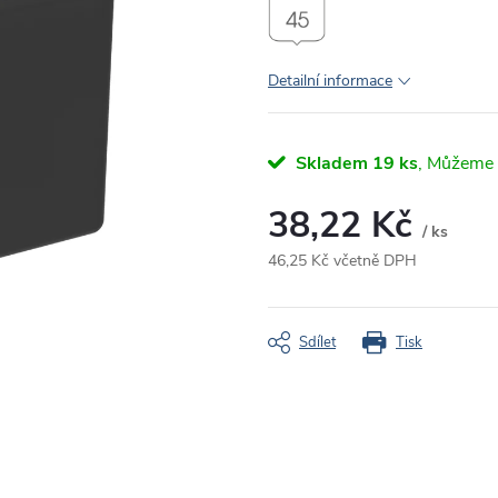
Detailní informace
Skladem
19 ks
38,22 Kč
/ ks
46,25 Kč včetně DPH
Měrná
cena:
Sdílet
Tisk