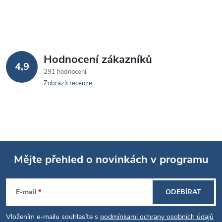
Hodnocení zákazníků
4,9
291 hodnocení
Zobrazit recenze
Mějte přehled o novinkách v programu
Z
E-mail
ODEBÍRAT
á
Vložením e-mailu souhlasíte s
podmínkami ochrany osobních údajů