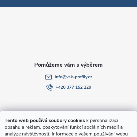
p
a
t
í
info
@
vsk-profily.cz
+420 377 152 229
Informace pro Vás
Tento web používá soubory cookies
k personalizaci
obsahu a reklam, poskytování funkcí sociálních médií a
O nákupu
analýze návštěvnosti. Informace o vašem používání webu