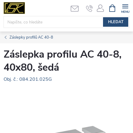
Přejít
NÁKUPNÍ
KOŠÍK
na
obsah
HLEDAT
Záslepky profilů AC 40-8
Záslepka profilu AC 40-8,
40x80, šedá
Obj. č.: 084.201.025G