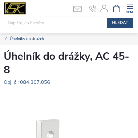
Přejít
NÁKUPNÍ
KOŠÍK
na
obsah
HLEDAT
Úhelníky do drážek
Úhelník do drážky, AC 45-
8
Obj. č.: 084.307.056