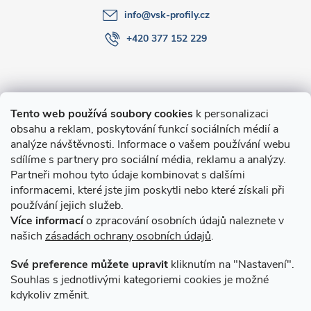
info
@
vsk-profily.cz
+420 377 152 229
Informace pro Vás
Tento web používá soubory cookies
k personalizaci
obsahu a reklam, poskytování funkcí sociálních médií a
O nákupu
analýze návštěvnosti. Informace o vašem používání webu
sdílíme s partnery pro sociální média, reklamu a analýzy.
Partneři mohou tyto údaje kombinovat s dalšími
Novinky v programu Alusic
informacemi, které jste jim poskytli nebo které získali při
používání jejich služeb.
Archiv
Více informací
o zpracování osobních údajů naleznete v
našich
zásadách ochrany osobních údajů
.
Přijímáme online platby
Své preference můžete upravit
kliknutím na "Nastavení".
Souhlas s jednotlivými kategoriemi cookies je možné
kdykoliv změnit.
Způsoby dopravy