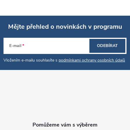
Mějte přehled o novinkách v programu
Z
E-mail
ODEBÍRAT
á
Vložením e-mailu souhlasíte s
podmínkami ochrany osobních údajů
p
a
t
í