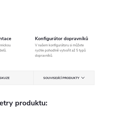
ntace
Konfigurátor dopravníků
hnickou
V našem konfigurátoru si můžete
elů.
rychle pohodlně vytvořit až 5 typů
dopravníků.
ISKUZE
SOUVISEJÍCÍ PRODUKTY
try produktu: