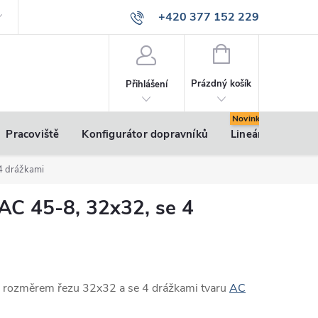
+420 377 152 229
info@vsk-profily.cz
NÁKUPNÍ
KOŠÍK
Prázdný košík
Přihlášení
Pracoviště
Konfigurátor dopravníků
Lineární pohony
 4 drážkami
l AC 45-8, 32x32, se 4
m rozměrem řezu 32x32 a se 4 drážkami tvaru
AC