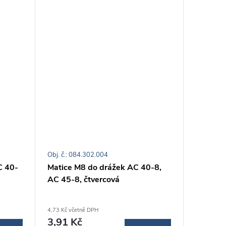
Obj. č.: 084.302.004
Obj. č.: 0
C 40-
Matice M8 do drážek AC 40-8,
Matice 
AC 45-8, čtvercová
AC 40-8
4,73 Kč včetně DPH
14,39 Kč v
3,91 Kč
11,89