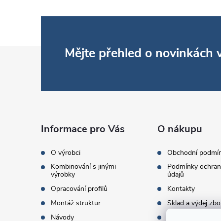
Z
Mějte přehled o novinkách
á
p
a
Informace pro Vás
O nákupu
t
O výrobci
Obchodní podmí
Kombinování s jinými
Podmínky ochran
í
výrobky
údajů
Opracování profilů
Kontakty
Montáž struktur
Sklad a výdej zbo
Návody
Objednací množst