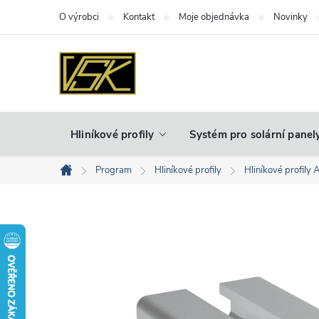
Přejít
O výrobci
Kontakt
Moje objednávka
Novinky
na
obsah
Hliníkové profily
Systém pro solární panel
Program
Hliníkové profily
Hliníkové profily 
Domů