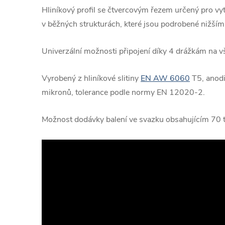
Hliníkový profil se čtvercovým řezem určený pro vyt
v běžných strukturách, které jsou podrobené nižš
Univerzální možnosti připojení díky 4 drážkám na vš
Vyrobený z hliníkové slitiny
EN AW 6060
T5, anodi
mikronů, tolerance podle normy EN 12020-2.
Možnost dodávky balení ve svazku obsahujícím 70 t