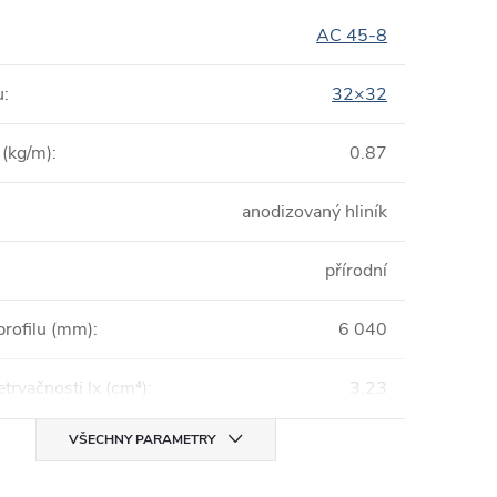
AC 45-8
u
:
32×32
(kg/m)
:
0.87
anodizovaný hliník
přírodní
profilu (mm)
:
6 040
trvačnosti lx (cm⁴)
:
3,23
VŠECHNY PARAMETRY