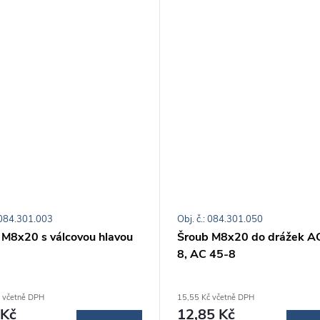
: 084.301.003
Obj. č.: 084.301.050
 M8x20 s válcovou hlavou
Šroub M8x20 do drážek A
8, AC 45-8
 včetně DPH
15,55 Kč včetně DPH
 Kč
12,85 Kč