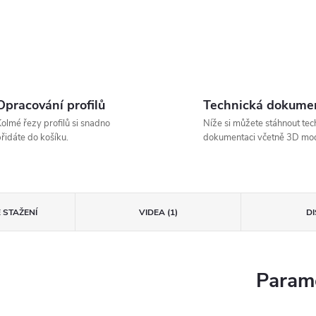
Opracování profilů
Technická dokume
olmé řezy profilů si snadno
Níže si můžete stáhnout tec
řidáte do košíku.
dokumentaci včetně 3D mod
 STAŽENÍ
VIDEA (1)
D
Parame