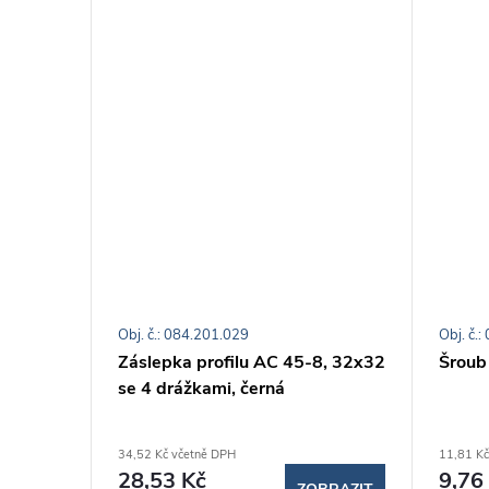
Obj. č.: 084.201.029
Obj. č.
 mm
Záslepka profilu AC 45-8, 32x32
Šroub
se 4 drážkami, černá
34,52 Kč včetně DPH
11,81 Kč
28,53 Kč
9,76