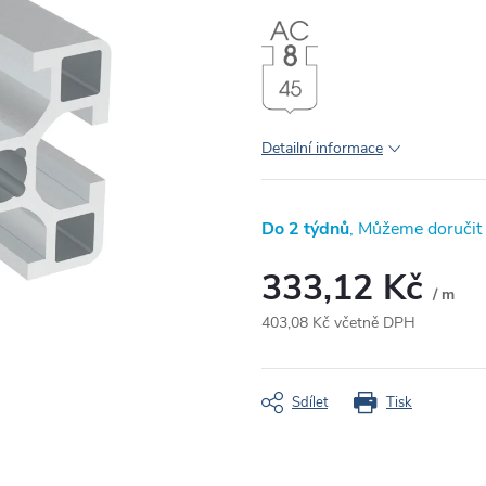
Detailní informace
Do 2 týdnů
333,12 Kč
/ m
403,08 Kč včetně DPH
Měrná
cena:
Sdílet
Tisk