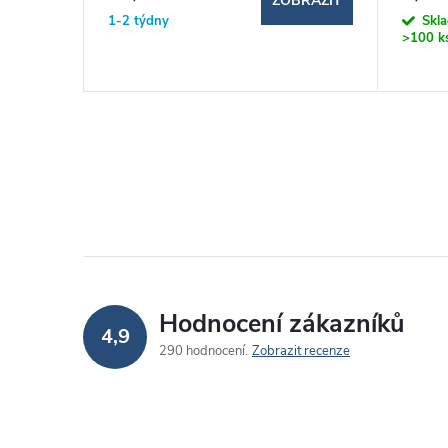
BRAZIT
ZOBRAZIT
1-2 týdny
Skl
>100 k
Hodnocení zákazníků
4,9
290 hodnocení
Zobrazit recenze