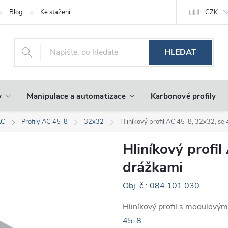
Blog
Ke stažení
CZK
HLEDAT
y
Manipulace a automatizace
Karbonové profily
AC
Profily AC 45-8
32x32
Hliníkový profil AC 45-8, 32x32, se
Hliníkový profi
drážkami
Obj. č.: 084.101.030
Hliníkový profil s modulový
45-8
.