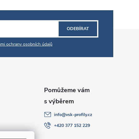
ODEBÍRAT
mi ochrany osobních údajů
info
@
vsk-profily.cz
+420 377 152 229