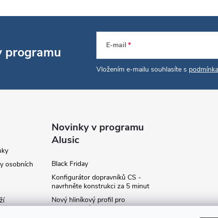
E-mail
 v programu
Vložením e-mailu souhlasíte s
podmínka
Novinky v programu
Alusic
nky
Black Friday
y osobních
Konfigurátor dopravníků CS -
navrhněte konstrukci za 5 minut
Nový hliníkový profil pro
ží
fotovoltaické panely - kvalita za
ví
příznivou cenu!