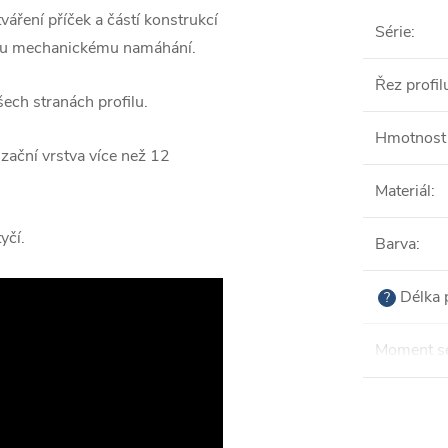
váření příček a částí konstrukcí
Série
:
ímu mechanickému namáhání.
Řez profil
ech stranách profilu.
Hmotnost 
zační vrstva více než 12
Materiál
:
yčí.
Barva
:
Délka 
?
Moment se