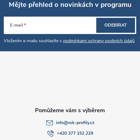
Mějte přehled o novinkách v programu
Z
E-mail
ODEBÍRAT
á
Vložením e-mailu souhlasíte s
podmínkami ochrany osobních údajů
p
a
t
í
info
@
vsk-profily.cz
+420 377 152 229