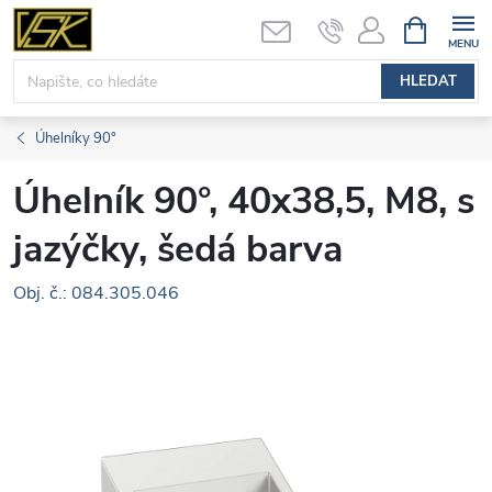
Přejít
NÁKUPNÍ
KOŠÍK
na
obsah
HLEDAT
Úhelníky 90°
Úhelník 90°, 40x38,5, M8, s
jazýčky, šedá barva
Obj. č.: 084.305.046