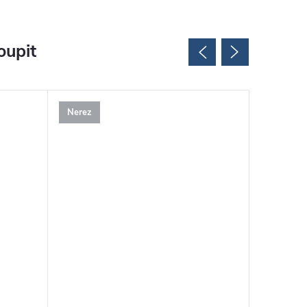
oupit
Nerez
Nerez