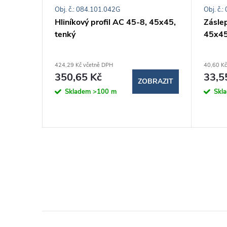
Obj. č.: 084.101.042G
Obj. č.
 z
Hliníkový profil AC 45-8, 45x45,
Zásle
tenký
45x45
424,29 Kč včetně DPH
40,60 Kč
350,65 Kč
33,5
ZOBRAZIT
BRAZIT
Skladem
>100 m
Skl