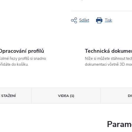
Měrná
cena:
Sdílet
Tisk
Opracování profilů
Technická dokume
olmé řezy profilů si snadno
Níže si můžete stáhnout tec
řidáte do košíku.
dokumentaci včetně 3D mod
 STAŽENÍ
VIDEA (1)
D
Parame