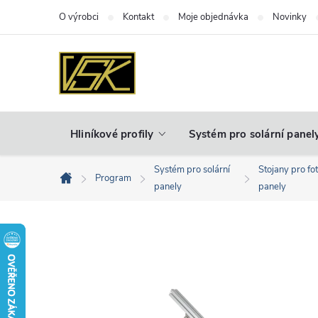
Přejít
O výrobci
Kontakt
Moje objednávka
Novinky
na
obsah
Hliníkové profily
Systém pro solární panel
Systém pro solární
Stojany pro fo
Program
Domů
panely
panely