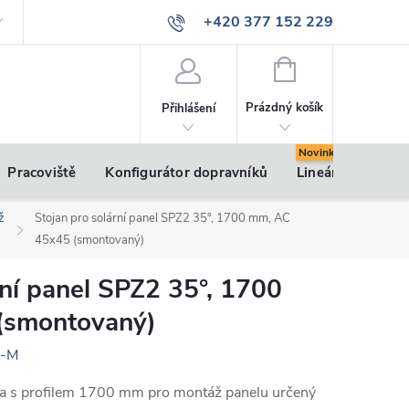
+420 377 152 229
info@vsk-profily.cz
NÁKUPNÍ
KOŠÍK
Prázdný košík
Přihlášení
Pracoviště
Konfigurátor dopravníků
Lineární pohony
ž
Stojan pro solární panel SPZ2 35°, 1700 mm, AC
45x45 (smontovaný)
rní panel SPZ2 35°, 1700
(smontovaný)
5-M
 a s profilem 1700 mm pro montáž panelu určený