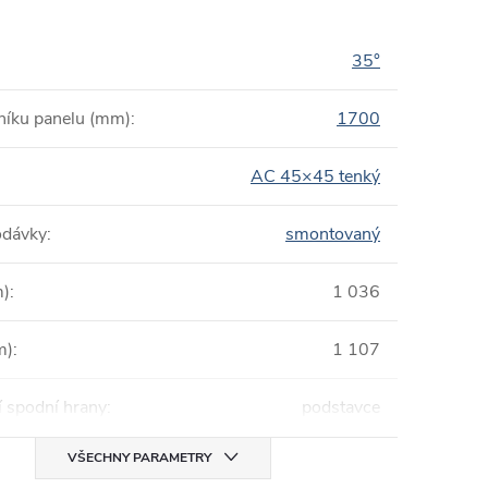
35°
níku panelu (mm)
:
1700
AC 45×45 tenký
odávky
:
smontovaný
m)
:
1 036
m)
:
1 107
í spodní hrany
:
podstavce
VŠECHNY PARAMETRY