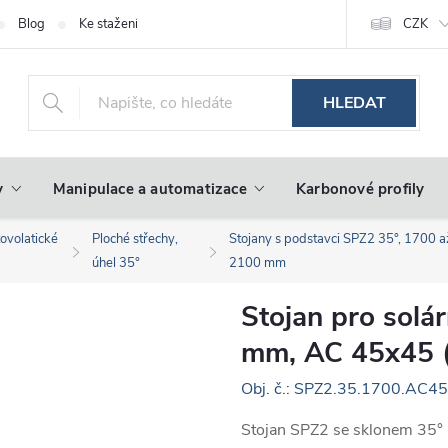
Blog
Ke stažení
CZK
HLEDAT
y
Manipulace a automatizace
Karbonové profily
tovolatické
Ploché střechy,
Stojany s podstavci SPZ2 35°, 1700 a
úhel 35°
2100 mm
Stojan pro solá
mm, AC 45x45 
Obj. č.: SPZ2.35.1700.AC4
Stojan SPZ2 se sklonem 35°