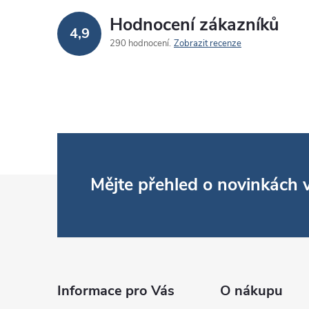
Hodnocení zákazníků
4,9
290 hodnocení
Zobrazit recenze
Z
Mějte přehled o novinkách
á
p
a
Informace pro Vás
O nákupu