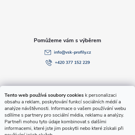
t
í
info
@
vsk-profily.cz
+420 377 152 229
Informace pro Vás
Tento web používá soubory cookies
k personalizaci
obsahu a reklam, poskytování funkcí sociálních médií a
O nákupu
analýze návštěvnosti. Informace o vašem používání webu
sdílíme s partnery pro sociální média, reklamu a analýzy.
Partneři mohou tyto údaje kombinovat s dalšími
Novinky v programu Alusic
informacemi, které jste jim poskytli nebo které získali při