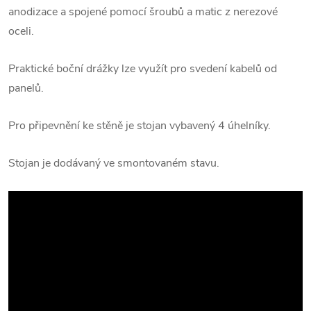
anodizace a spojené pomocí šroubů a matic z nerezové
oceli.
Praktické boční drážky lze využít pro svedení kabelů od
panelů.
Pro připevnění ke stěně je stojan vybavený 4 úhelníky.
Stojan je dodávaný ve smontovaném stavu.