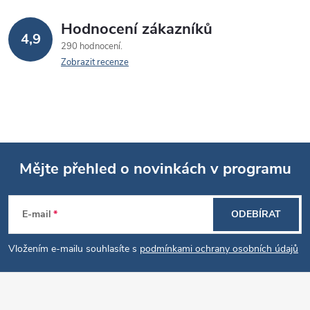
Hodnocení zákazníků
4,9
290 hodnocení
Zobrazit recenze
Mějte přehled o novinkách v programu
Z
E-mail
ODEBÍRAT
á
Vložením e-mailu souhlasíte s
podmínkami ochrany osobních údajů
p
a