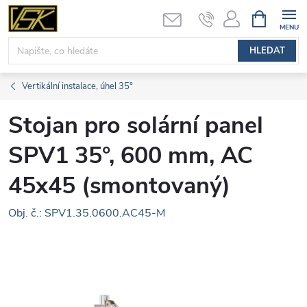
Přejít
NÁKUPNÍ
KOŠÍK
na
obsah
HLEDAT
Vertikální instalace, úhel 35°
Stojan pro solární panel
SPV1 35°, 600 mm, AC
45x45 (smontovaný)
Obj. č.: SPV1.35.0600.AC45-M