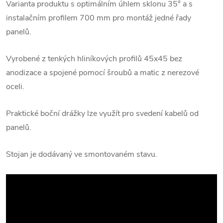
Varianta produktu s optimálním úhlem sklonu 35° a s
instalačním profilem 700 mm pro montáž jedné řady
panelů.
Vyrobené z tenkých hliníkových profilů 45x45 bez
anodizace a spojené pomocí šroubů a matic z nerezové
oceli.
Praktické boční drážky lze využít pro svedení kabelů od
panelů.
Stojan je dodávaný ve smontovaném stavu.