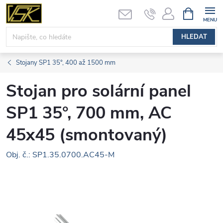
Přejít
NÁKUPNÍ
KOŠÍK
na
obsah
HLEDAT
Stojany SP1 35°, 400 až 1500 mm
Stojan pro solární panel
SP1 35°, 700 mm, AC
45x45 (smontovaný)
Obj. č.: SP1.35.0700.AC45-M