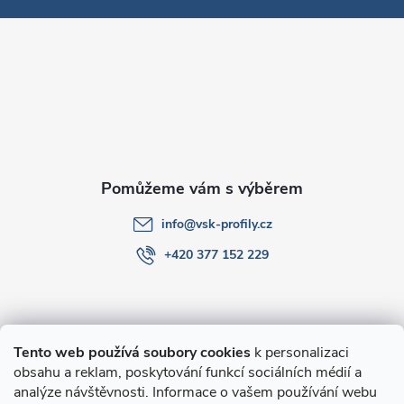
p
a
t
í
info
@
vsk-profily.cz
+420 377 152 229
Informace pro Vás
Tento web používá soubory cookies
k personalizaci
obsahu a reklam, poskytování funkcí sociálních médií a
O nákupu
analýze návštěvnosti. Informace o vašem používání webu