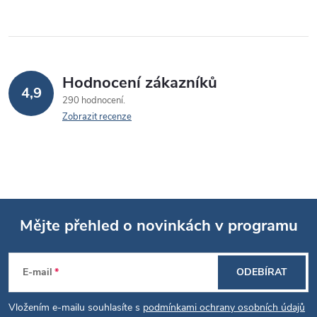
Hodnocení zákazníků
4,9
290 hodnocení
Zobrazit recenze
Mějte přehled o novinkách v programu
Z
E-mail
ODEBÍRAT
á
Vložením e-mailu souhlasíte s
podmínkami ochrany osobních údajů