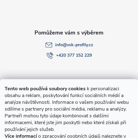
t
í
info
@
vsk-profily.cz
+420 377 152 229
Informace pro Vás
Tento web používá soubory cookies
k personalizaci
obsahu a reklam, poskytování funkcí sociálních médií a
O nákupu
analýze návštěvnosti. Informace o vašem používání webu
sdílíme s partnery pro sociální média, reklamu a analýzy.
Partneři mohou tyto údaje kombinovat s dalšími
Novinky v programu Alusic
informacemi, které jste jim poskytli nebo které získali při
používání jejich služeb.
Archiv
Více informací
o zpracování osobních údajů naleznete v