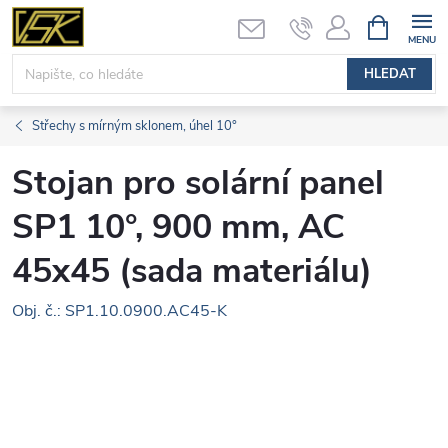
Přejít
NÁKUPNÍ
KOŠÍK
na
obsah
HLEDAT
Střechy s mírným sklonem, úhel 10°
Stojan pro solární panel
SP1 10°, 900 mm, AC
45x45 (sada materiálu)
Obj. č.: SP1.10.0900.AC45-K