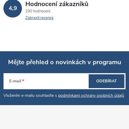
Hodnocení zákazníků
4,9
290 hodnocení
Zobrazit recenze
Mějte přehled o novinkách v programu
Z
E-mail
ODEBÍRAT
á
Vložením e-mailu souhlasíte s
podmínkami ochrany osobních údajů
p
a