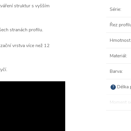
váření struktur s vyšším
Série
:
Řez profil
ech stranách profilu.
Hmotnost 
zační vrstva více než 12
Materiál
:
yčí.
Barva
:
Délka 
?
Moment se