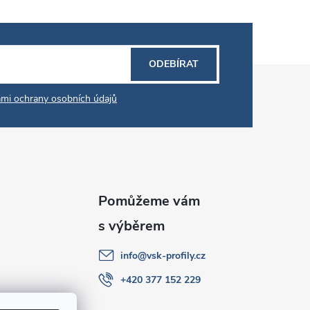
ODEBÍRAT
mi ochrany osobních údajů
info
@
vsk-profily.cz
+420 377 152 229