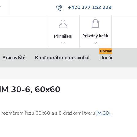
+420 377 152 229
info@vsk-profily.cz
NÁKUPNÍ
KOŠÍK
Prázdný košík
Přihlášení
Pracoviště
Konfigurátor dopravníků
Lineární pohony
l IM 30-6, 60x60
m rozměrem řezu 60x60 a s 8 drážkami tvaru
IM 30-