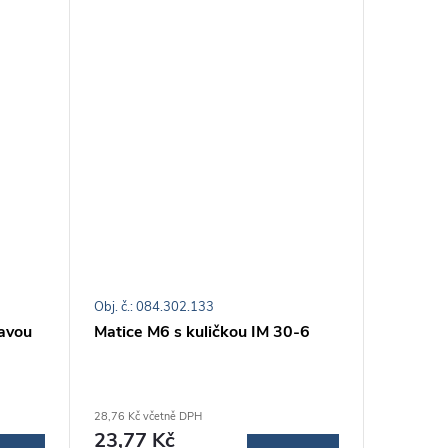
Obj. č.: 084.302.133
Obj. č.: 0
avou
Matice M6 s kuličkou IM 30-6
Podsta
nosnost
28,76 Kč včetně DPH
118,82 Kč 
23,77 Kč
98,20