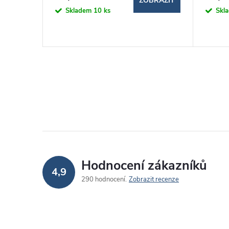
BRAZIT
ZOBRAZIT
Skladem
10 ks
Skl
Hodnocení zákazníků
4,9
290 hodnocení
Zobrazit recenze