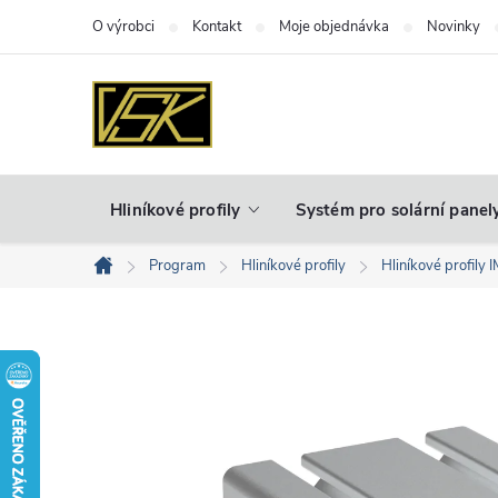
Přejít
O výrobci
Kontakt
Moje objednávka
Novinky
na
obsah
Hliníkové profily
Systém pro solární panel
Program
Hliníkové profily
Hliníkové profily 
Domů