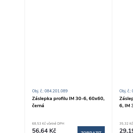
Obj. č.: 084.201.089
Obj. č.
, pro
Záslepka profilu IM 30-6, 60x60,
Zásle
černá
6, IM 
68,53 Kč včetně DPH
35,32 Kč
56,64 Kč
29,1