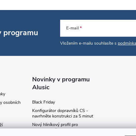
E-mail
 v programu
Vložením e-mailu souhlasíte s
podmínka
Novinky v programu
Alusic
nky
Black Friday
y osobních
Konfigurátor dopravníků CS -
navrhněte konstrukci za 5 minut
Nový hliníkový profil pro
ží
fotovoltaické panely - kvalita za
ví
příznivou cenu!