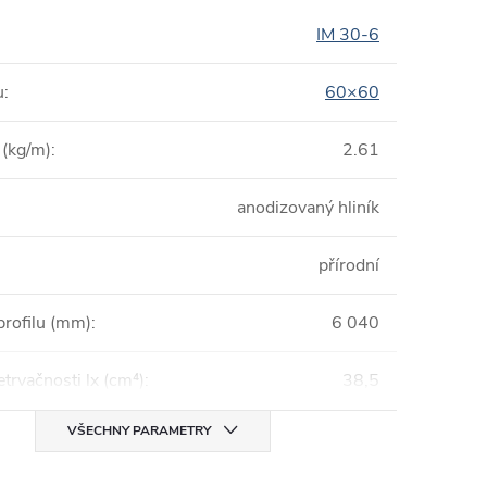
IM 30-6
u
:
60×60
(kg/m)
:
2.61
anodizovaný hliník
přírodní
profilu (mm)
:
6 040
trvačnosti lx (cm⁴)
:
38,5
VŠECHNY PARAMETRY