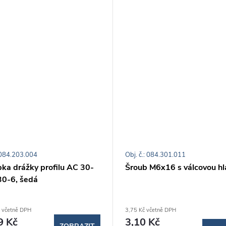
: 084.203.004
Obj. č.: 084.301.011
pka drážky profilu AC 30-
Šroub M6x16 s válcovou hl
30-6, šedá
 včetně DPH
3,75 Kč včetně DPH
9 Kč
3,10 Kč