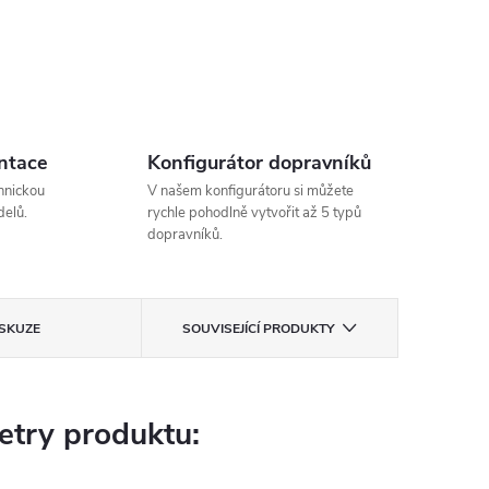
ntace
Konfigurátor dopravníků
hnickou
V našem konfigurátoru si můžete
elů.
rychle pohodlně vytvořit až 5 typů
dopravníků.
ISKUZE
SOUVISEJÍCÍ PRODUKTY
try produktu: