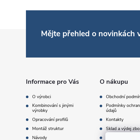
Z
Mějte přehled o novinkách
á
p
a
Informace pro Vás
O nákupu
t
O výrobci
Obchodní podmí
Kombinování s jinými
Podmínky ochran
í
výrobky
údajů
Opracování profilů
Kontakty
Montáž struktur
Sklad a výdej zbo
Návody
Objednací množst