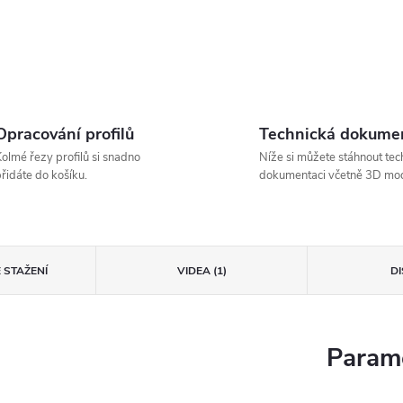
Opracování profilů
Technická dokume
olmé řezy profilů si snadno
Níže si můžete stáhnout tec
řidáte do košíku.
dokumentaci včetně 3D mod
 STAŽENÍ
VIDEA (1)
D
Parame