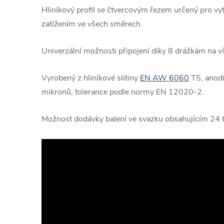
Hliníkový profil se čtvercovým řezem určený pro vyt
zatížením ve všech směrech.
Univerzální možnosti připojení díky 8 drážkám na vš
Vyrobený z hliníkové slitiny
EN AW 6060
T5, anodi
mikronů, tolerance podle normy EN 12020-2.
Možnost dodávky balení ve svazku obsahujícím 24 t