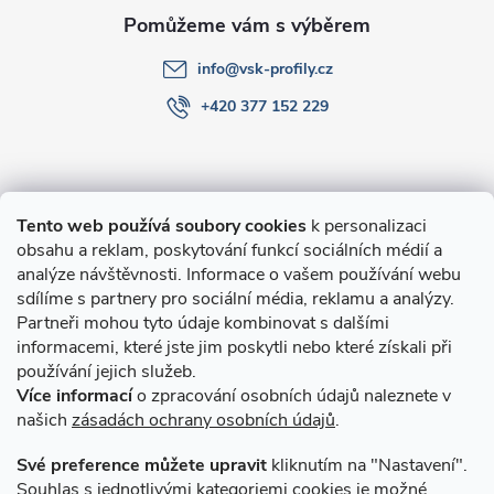
info
@
vsk-profily.cz
+420 377 152 229
Informace pro Vás
Tento web používá soubory cookies
k personalizaci
obsahu a reklam, poskytování funkcí sociálních médií a
O nákupu
analýze návštěvnosti. Informace o vašem používání webu
sdílíme s partnery pro sociální média, reklamu a analýzy.
Partneři mohou tyto údaje kombinovat s dalšími
Novinky v programu Alusic
informacemi, které jste jim poskytli nebo které získali při
používání jejich služeb.
Archiv
Více informací
o zpracování osobních údajů naleznete v
našich
zásadách ochrany osobních údajů
.
Přijímáme online platby
Své preference můžete upravit
kliknutím na "Nastavení".
Souhlas s jednotlivými kategoriemi cookies je možné