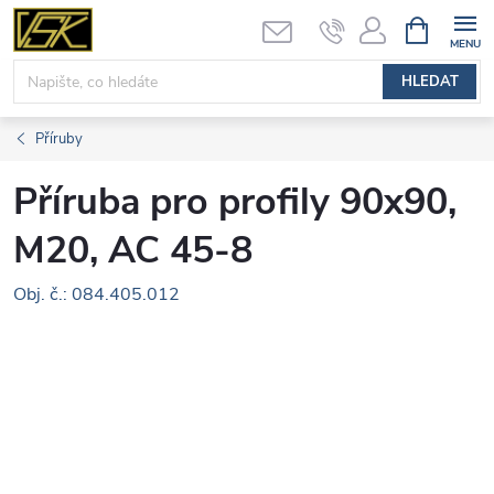
Přejít
NÁKUPNÍ
KOŠÍK
na
obsah
HLEDAT
Příruby
Příruba pro profily 90x90,
M20, AC 45-8
Obj. č.: 084.405.012