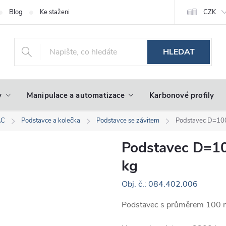
Blog
Ke stažení
CZK
HLEDAT
y
Manipulace a automatizace
Karbonové profily
AC
Podstavce a kolečka
Podstavce se závitem
Podstavec D=100
Podstavec D=1
kg
Obj. č.: 084.402.006
Podstavec s průměrem 100 m