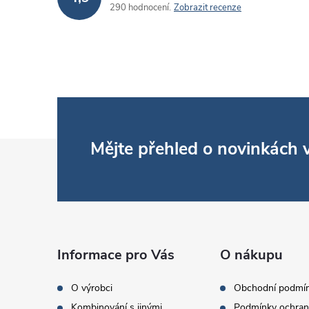
290 hodnocení
Zobrazit recenze
Z
Mějte přehled o novinkách
á
p
a
Informace pro Vás
O nákupu
t
O výrobci
Obchodní podmí
Kombinování s jinými
Podmínky ochran