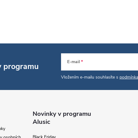
E-mail
 v programu
Vložením e-mailu souhlasíte s
podmínka
Novinky v programu
Alusic
nky
Black Friday
y osobních