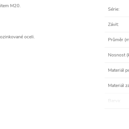
vitem M20.
Série
:
Závit
:
pozinkované oceli.
Průměr (
Nosnost (
Materiál 
Materiál z
Barva
: