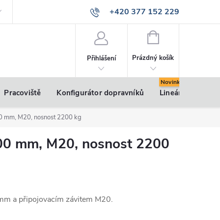
+420 377 152 229
info@vsk-profily.cz
NÁKUPNÍ
KOŠÍK
Prázdný košík
Přihlášení
Pracoviště
Konfigurátor dopravníků
Lineární pohony
 mm, M20, nosnost 2200 kg
00 mm, M20, nosnost 2200
m a připojovacím závitem M20.