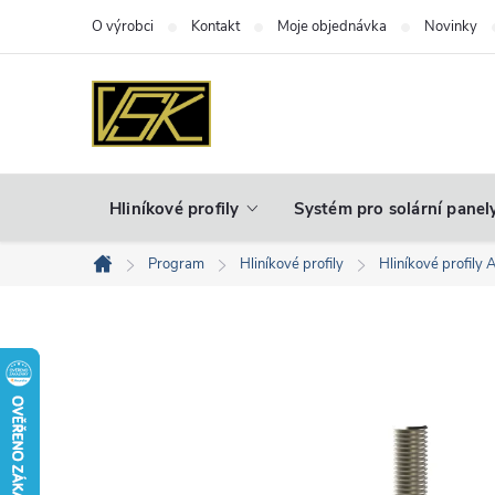
Přejít
O výrobci
Kontakt
Moje objednávka
Novinky
na
obsah
Hliníkové profily
Systém pro solární panel
Program
Hliníkové profily
Hliníkové profily 
Domů