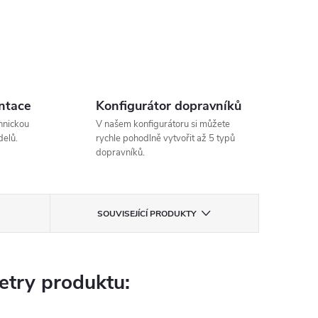
ntace
Konfigurátor dopravníků
hnickou
V našem konfigurátoru si můžete
elů.
rychle pohodlně vytvořit až 5 typů
dopravníků.
SOUVISEJÍCÍ PRODUKTY
try produktu: