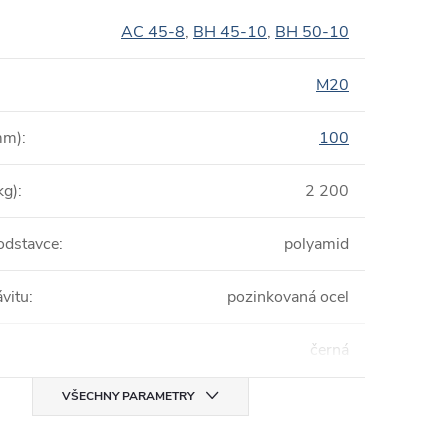
AC 45-8
,
BH 45-10
,
BH 50-10
M20
mm)
:
100
kg)
:
2 200
podstavce
:
polyamid
ávitu
:
pozinkovaná ocel
černá
VŠECHNY PARAMETRY