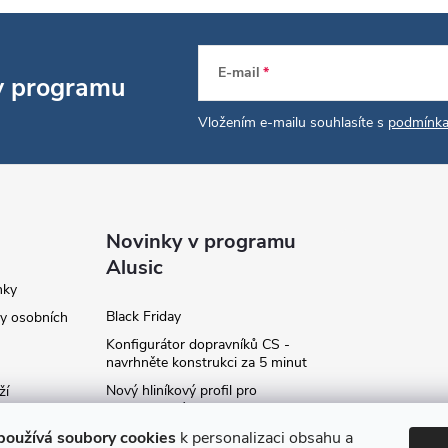
E-mail
 v programu
Vložením e-mailu souhlasíte s
podmínka
Novinky v programu
Alusic
nky
Black Friday
y osobních
Konfigurátor dopravníků CS -
navrhněte konstrukci za 5 minut
Nový hliníkový profil pro
ží
fotovoltaické panely - kvalita za
ví
příznivou cenu!
používá soubory cookies
k personalizaci obsahu a