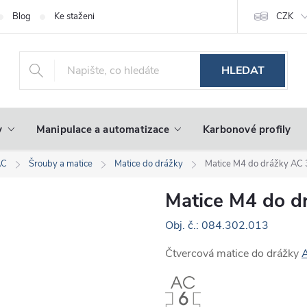
Blog
Ke stažení
CZK
HLEDAT
y
Manipulace a automatizace
Karbonové profily
AC
Šrouby a matice
Matice do drážky
Matice M4 do drážky AC 
Matice M4 do d
Obj. č.: 084.302.013
Čtvercová matice do drážky