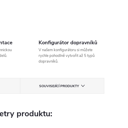
ntace
Konfigurátor dopravníků
hnickou
V našem konfigurátoru si můžete
elů.
rychle pohodlně vytvořit až 5 typů
dopravníků.
SOUVISEJÍCÍ PRODUKTY
try produktu: