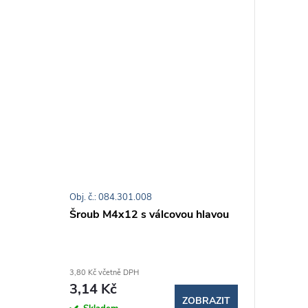
Obj. č.: 084.301.008
Šroub M4x12 s válcovou hlavou
3,80 Kč včetně DPH
3,14 Kč
ZOBRAZIT