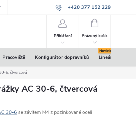
+420 377 152 229
info@vsk-profily.cz
NÁKUPNÍ
KOŠÍK
Prázdný košík
Přihlášení
Pracoviště
Konfigurátor dopravníků
Lineární pohony
30-6, čtvercová
rážky AC 30-6, čtvercová
AC 30-6
se závitem M4 z pozinkované oceli