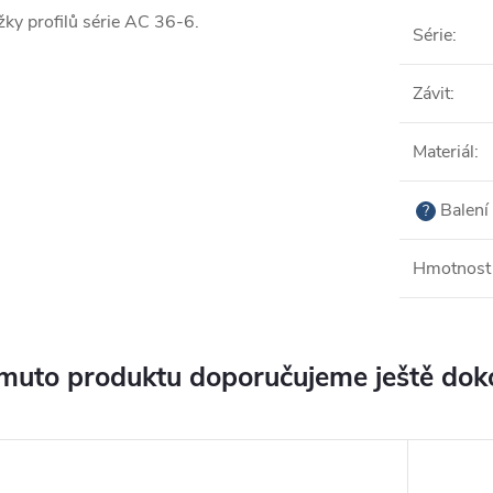
ky profilů série AC 36-6.
Série
:
Závit
:
Materiál
:
Balení 
?
Hmotnost 
muto produktu doporučujeme ještě dok