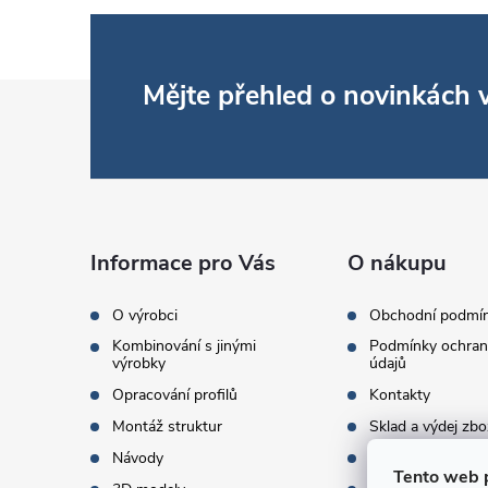
Z
Mějte přehled o novinkách
á
p
a
Informace pro Vás
O nákupu
t
O výrobci
Obchodní podmí
Kombinování s jinými
Podmínky ochran
í
výrobky
údajů
Opracování profilů
Kontakty
Montáž struktur
Sklad a výdej zbo
Návody
Objednací množst
Tento web 