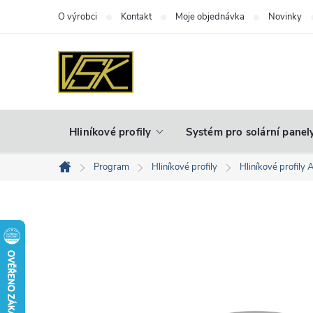
Přejít
O výrobci
Kontakt
Moje objednávka
Novinky
na
obsah
Hliníkové profily
Systém pro solární panel
Program
Hliníkové profily
Hliníkové profily 
Domů