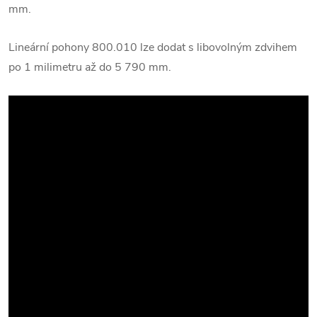
mm.
Lineární pohony 800.010 lze dodat s libovolným zdvihem
po 1 milimetru až do 5 790 mm.