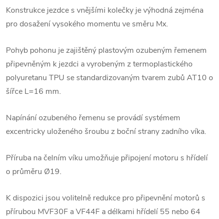
Konstrukce jezdce s vnějšími kolečky je výhodná zejména
pro dosažení vysokého momentu ve směru Mx.
Pohyb pohonu je zajištěný plastovým ozubeným řemenem
připevněným k jezdci a vyrobeným z termoplastického
polyuretanu TPU se standardizovaným tvarem zubů AT10 o
šířce L=16 mm.
Napínání ozubeného řemenu se provádí systémem
excentricky uloženého šroubu z boční strany zadního víka.
Příruba na čelním víku umožňuje připojení motoru s hřídelí
o průměru Ø19.
K dispozici jsou volitelně redukce pro připevnění motorů s
přírubou MVF30F a VF44F a délkami hřídelí 55 nebo 64