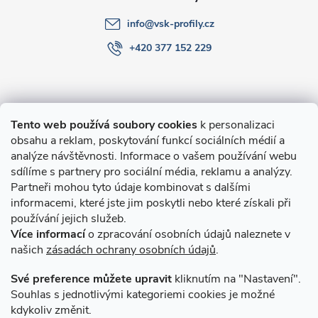
info
@
vsk-profily.cz
+420 377 152 229
Informace pro Vás
Tento web používá soubory cookies
k personalizaci
obsahu a reklam, poskytování funkcí sociálních médií a
O nákupu
analýze návštěvnosti. Informace o vašem používání webu
sdílíme s partnery pro sociální média, reklamu a analýzy.
Partneři mohou tyto údaje kombinovat s dalšími
Novinky v programu Alusic
informacemi, které jste jim poskytli nebo které získali při
používání jejich služeb.
Archiv
Více informací
o zpracování osobních údajů naleznete v
našich
zásadách ochrany osobních údajů
.
Přijímáme online platby
Své preference můžete upravit
kliknutím na "Nastavení".
Souhlas s jednotlivými kategoriemi cookies je možné
kdykoliv změnit.
Způsoby dopravy