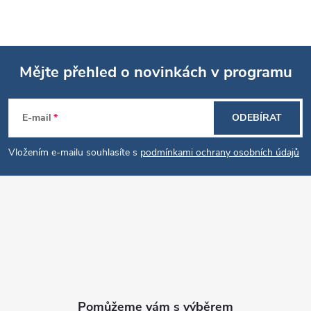
Mějte přehled o novinkách v programu
Z
E-mail
ODEBÍRAT
á
Vložením e-mailu souhlasíte s
podmínkami ochrany osobních údajů
p
a
t
í