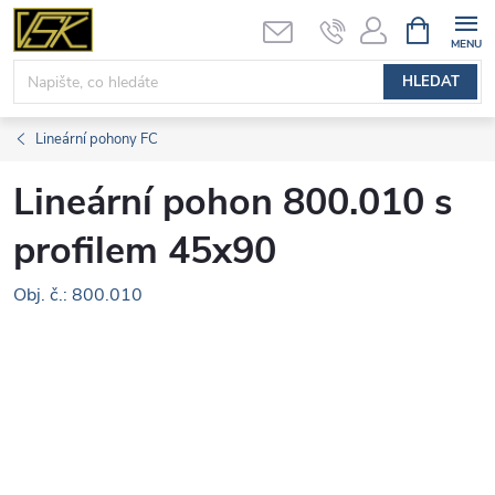
Přejít
NÁKUPNÍ
KOŠÍK
na
obsah
HLEDAT
Lineární pohony FC
Lineární pohon 800.010 s
profilem 45x90
Obj. č.: 800.010