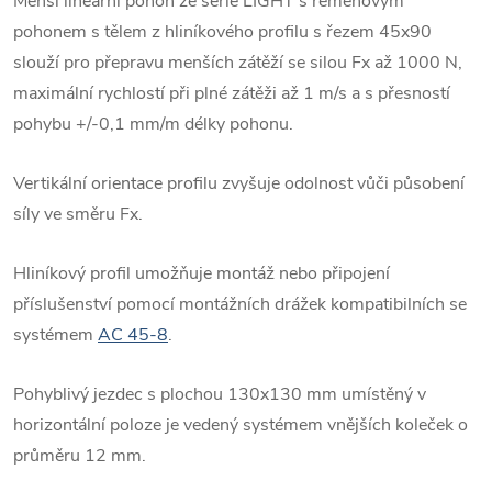
Menší lineární pohon ze série LIGHT s řemenovým
pohonem s tělem z hliníkového profilu s řezem 45x90
slouží pro přepravu menších zátěží se silou Fx až 1000 N,
maximální rychlostí při plné zátěži až 1 m/s a s přesností
pohybu +/-0,1 mm/m délky pohonu.
Vertikální orientace profilu zvyšuje odolnost vůči působení
síly ve směru Fx.
Hliníkový profil umožňuje montáž nebo připojení
příslušenství pomocí montážních drážek kompatibilních se
systémem
AC 45-8
.
Pohyblivý jezdec s plochou 130x130 mm umístěný v
horizontální poloze je vedený systémem vnějších koleček o
průměru 12 mm.