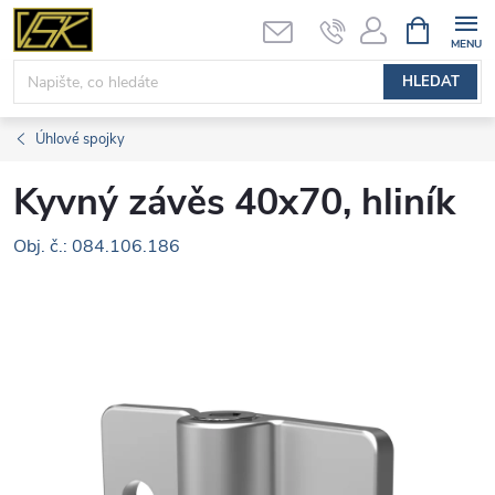
Přejít
NÁKUPNÍ
KOŠÍK
na
obsah
HLEDAT
Úhlové spojky
Kyvný závěs 40x70, hliník
Obj. č.: 084.106.186