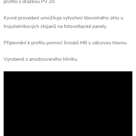
profilů s drážkou PV 20.
Kyvné provedení umožňuje vytvoření libovolného úhlu u
trojuhelníkových stojanů na fotovoltaické panely.
Připevnění k profilu pomocí šroubů M8 s válcovou hlavou.
Vyrobené z anodizovaného hliníku.