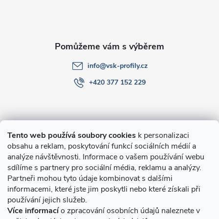
t
í
info
@
vsk-profily.cz
+420 377 152 229
Informace pro Vás
Tento web používá soubory cookies
k personalizaci
obsahu a reklam, poskytování funkcí sociálních médií a
O nákupu
analýze návštěvnosti. Informace o vašem používání webu
sdílíme s partnery pro sociální média, reklamu a analýzy.
Partneři mohou tyto údaje kombinovat s dalšími
Novinky v programu Alusic
informacemi, které jste jim poskytli nebo které získali při
používání jejich služeb.
Archiv
Více informací
o zpracování osobních údajů naleznete v