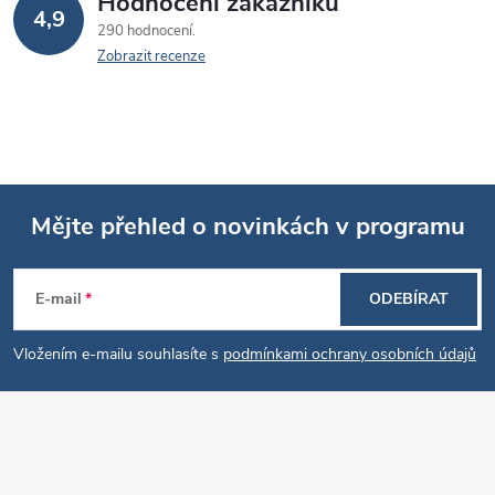
Hodnocení zákazníků
4,9
290 hodnocení
Zobrazit recenze
Mějte přehled o novinkách v programu
Z
E-mail
ODEBÍRAT
á
Vložením e-mailu souhlasíte s
podmínkami ochrany osobních údajů
p
a