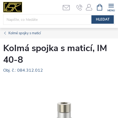
Přejít
NÁKUPNÍ
KOŠÍK
na
obsah
HLEDAT
Kolmé spojky s maticí
Kolmá spojka s maticí, IM
40-8
Obj. č.: 084.312.012