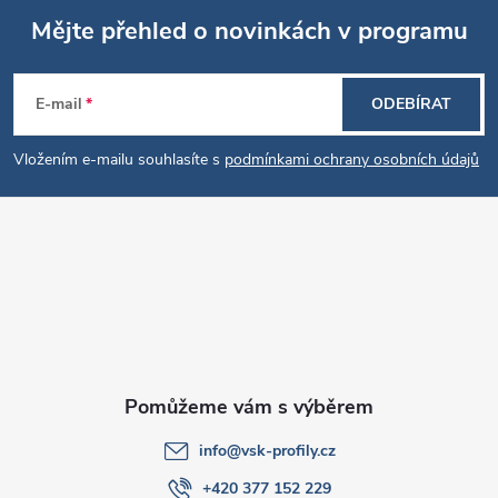
Mějte přehled o novinkách v programu
Z
E-mail
ODEBÍRAT
á
Vložením e-mailu souhlasíte s
podmínkami ochrany osobních údajů
p
a
t
í
info
@
vsk-profily.cz
+420 377 152 229