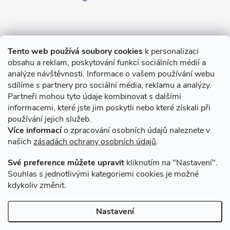
Informace pro Vás
Tento web používá soubory cookies
k personalizaci
obsahu a reklam, poskytování funkcí sociálních médií a
O nákupu
analýze návštěvnosti. Informace o vašem používání webu
sdílíme s partnery pro sociální média, reklamu a analýzy.
Partneři mohou tyto údaje kombinovat s dalšími
Novinky v programu Alusic
informacemi, které jste jim poskytli nebo které získali při
používání jejich služeb.
Archiv
Více informací
o zpracování osobních údajů naleznete v
našich
zásadách ochrany osobních údajů
.
Přijímáme online platby
Své preference můžete upravit
kliknutím na "Nastavení".
Souhlas s jednotlivými kategoriemi cookies je možné
kdykoliv změnit.
Způsoby dopravy
Nastavení