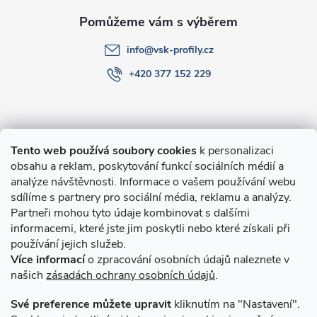
info
@
vsk-profily.cz
+420 377 152 229
Informace pro Vás
Tento web používá soubory cookies
k personalizaci
obsahu a reklam, poskytování funkcí sociálních médií a
O nákupu
analýze návštěvnosti. Informace o vašem používání webu
sdílíme s partnery pro sociální média, reklamu a analýzy.
Partneři mohou tyto údaje kombinovat s dalšími
Novinky v programu Alusic
informacemi, které jste jim poskytli nebo které získali při
používání jejich služeb.
Archiv
Více informací
o zpracování osobních údajů naleznete v
našich
zásadách ochrany osobních údajů
.
Přijímáme online platby
Své preference můžete upravit
kliknutím na "Nastavení".