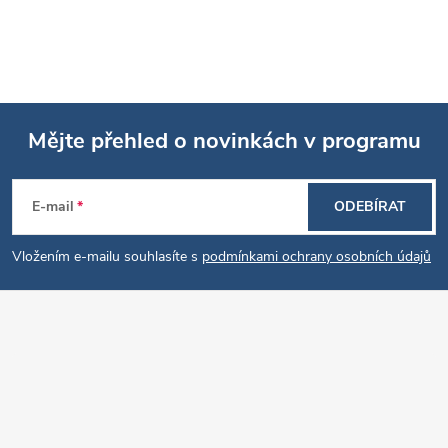
Mějte přehled o novinkách v programu
Z
E-mail
ODEBÍRAT
á
Vložením e-mailu souhlasíte s
podmínkami ochrany osobních údajů
p
a
t
í