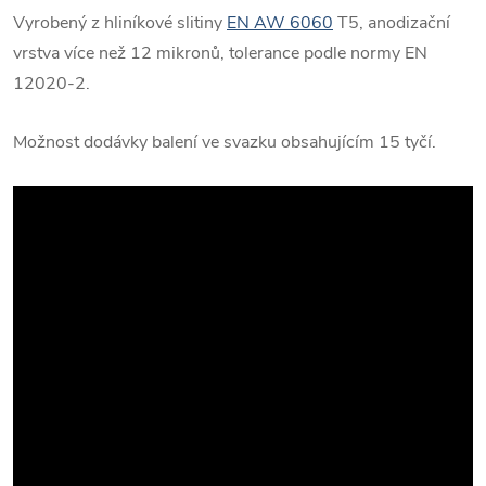
Vyrobený z hliníkové slitiny
EN AW 6060
T5, anodizační
vrstva více než 12 mikronů, tolerance podle normy EN
12020-2.
Možnost dodávky balení ve svazku obsahujícím 15 tyčí.