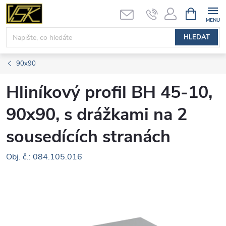
Přejít
NÁKUPNÍ
KOŠÍK
na
obsah
HLEDAT
90x90
Hliníkový profil BH 45-10,
90x90, s drážkami na 2
sousedících stranách
Obj. č.: 084.105.016