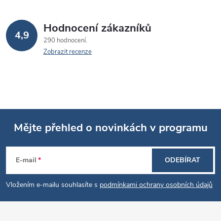
Hodnocení zákazníků
4,9
290 hodnocení
Zobrazit recenze
Mějte přehled o novinkách v programu
Z
E-mail
ODEBÍRAT
á
Vložením e-mailu souhlasíte s
podmínkami ochrany osobních údajů
p