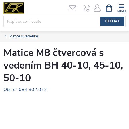
Přejít
NÁKUPNÍ
KOŠÍK
na
obsah
HLEDAT
Matice s vedením
Matice M8 čtvercová s
vedením BH 40-10, 45-10,
50-10
Obj. č.: 084.302.072