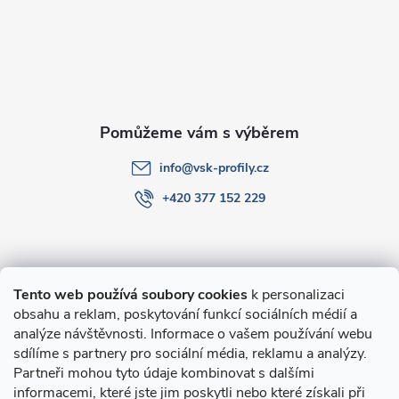
a
t
í
info
@
vsk-profily.cz
+420 377 152 229
Informace pro Vás
Tento web používá soubory cookies
k personalizaci
obsahu a reklam, poskytování funkcí sociálních médií a
O nákupu
analýze návštěvnosti. Informace o vašem používání webu
sdílíme s partnery pro sociální média, reklamu a analýzy.
Partneři mohou tyto údaje kombinovat s dalšími
Novinky v programu Alusic
informacemi, které jste jim poskytli nebo které získali při