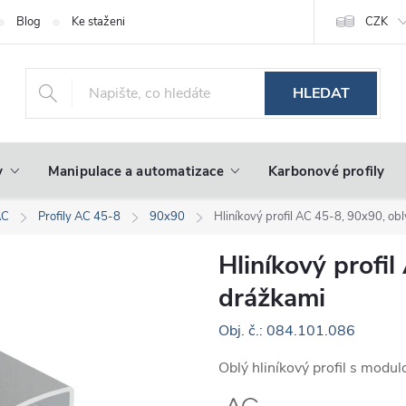
Blog
Ke stažení
CZK
HLEDAT
y
Manipulace a automatizace
Karbonové profily
AC
Profily AC 45-8
90x90
Hliníkový profil AC 45-8, 90x90, ob
Hliníkový profil
drážkami
Obj. č.: 084.101.086
Oblý hliníkový profil s mod