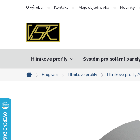
Přejít
O výrobci
Kontakt
Moje objednávka
Novinky
na
obsah
Hliníkové profily
Systém pro solární panel
Program
Hliníkové profily
Hliníkové profily 
Domů