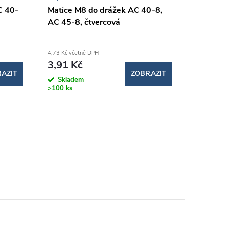
C 40-
Matice M8 do drážek AC 40-8,
Matice 
AC 45-8, čtvercová
AC 40-8
4,73 Kč včetně DPH
14,39 Kč v
3,91 Kč
11,89
AZIT
ZOBRAZIT
Skladem
Sklad
>100 ks
>100 ks