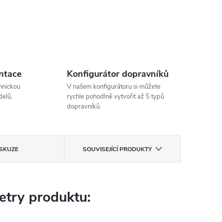
ntace
Konfigurátor dopravníků
hnickou
V našem konfigurátoru si můžete
elů.
rychle pohodlně vytvořit až 5 typů
dopravníků.
ISKUZE
SOUVISEJÍCÍ PRODUKTY
try produktu: