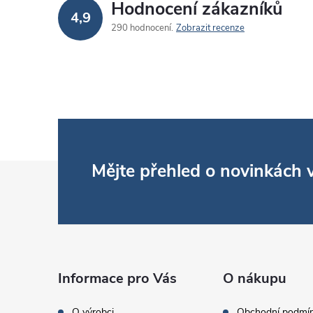
Hodnocení zákazníků
4,9
290 hodnocení
Zobrazit recenze
Z
Mějte přehled o novinkách
á
p
a
Informace pro Vás
O nákupu
O výrobci
Obchodní podmí