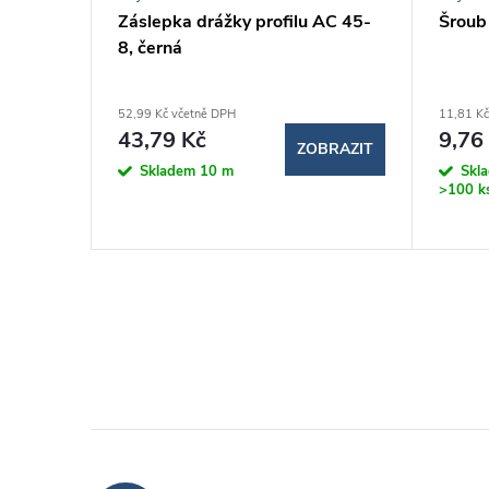
pro 3
Záslepka drážky profilu AC 45-
Šroub
8, černá
52,99 Kč včetně DPH
11,81 Kč
43,79 Kč
9,76
ZOBRAZIT
BRAZIT
Skladem
10 m
Skl
>100 k