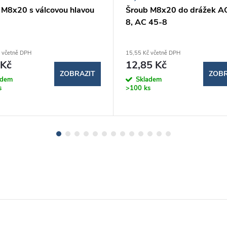
 M8x20 s válcovou hlavou
Šroub M8x20 do drážek A
8, AC 45-8
 včetně DPH
15,55 Kč včetně DPH
 Kč
12,85 Kč
ZOBRAZIT
ZOBR
adem
Skladem
s
>100 ks