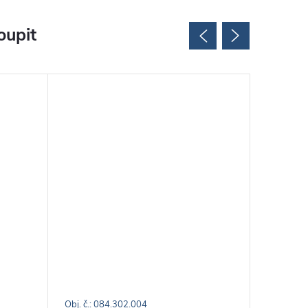
oupit
Obj. č.: 084.302.004
Obj. č.: 0