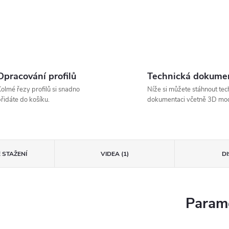
Opracování profilů
Technická dokume
olmé řezy profilů si snadno
Níže si můžete stáhnout tec
řidáte do košíku.
dokumentaci včetně 3D mod
 STAŽENÍ
VIDEA (1)
D
Parame