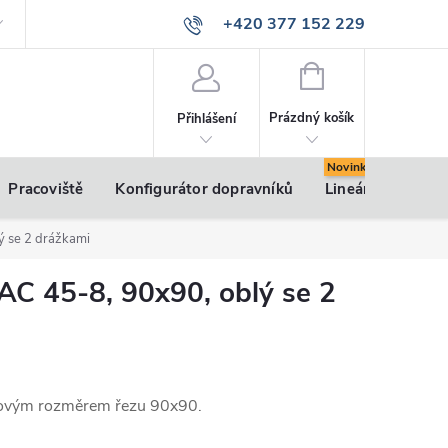
+420 377 152 229
info@vsk-profily.cz
NÁKUPNÍ
KOŠÍK
Prázdný košík
Přihlášení
Pracoviště
Konfigurátor dopravníků
Lineární pohony
lý se 2 drážkami
 AC 45-8, 90x90, oblý se 2
ulovým rozměrem řezu 90x90.