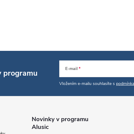
E-mail
 v programu
Vložením e-mailu souhlasíte s
podmínka
Novinky v programu
Alusic
nky