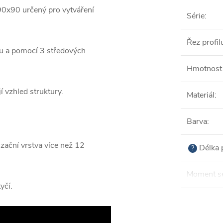
90x90 určený pro vytváření
Série
:
Řez profil
lu a pomocí 3 středových
Hmotnost 
í vzhled struktury.
Materiál
:
Barva
:
zační vrstva více než 12
Délka 
?
Moment se
yčí.