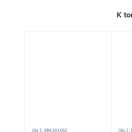
K to
Obj. č.: 084.203.002
Obj. č.