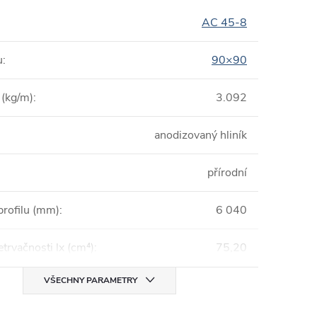
AC 45-8
u
:
90×90
(kg/m)
:
3.092
anodizovaný hliník
přírodní
profilu (mm)
:
6 040
trvačnosti lx (cm⁴)
:
75,20
VŠECHNY PARAMETRY