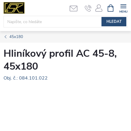
Přejít
NÁKUPNÍ
KOŠÍK
na
obsah
HLEDAT
45x180
Hliníkový profil AC 45-8,
45x180
Obj. č.: 084.101.022