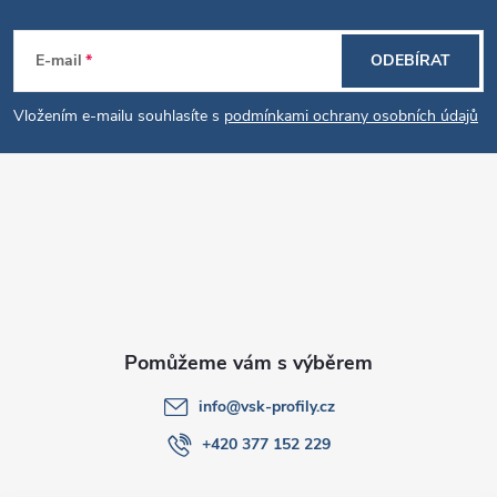
Z
E-mail
ODEBÍRAT
á
Vložením e-mailu souhlasíte s
podmínkami ochrany osobních údajů
p
a
t
í
info
@
vsk-profily.cz
+420 377 152 229