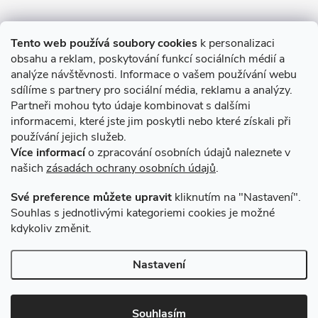
Informace pro Vás
Tento web používá soubory cookies
k personalizaci
obsahu a reklam, poskytování funkcí sociálních médií a
O nákupu
analýze návštěvnosti. Informace o vašem používání webu
sdílíme s partnery pro sociální média, reklamu a analýzy.
Partneři mohou tyto údaje kombinovat s dalšími
Novinky v programu Alusic
informacemi, které jste jim poskytli nebo které získali při
používání jejich služeb.
Archiv
Více informací
o zpracování osobních údajů naleznete v
našich
zásadách ochrany osobních údajů
.
Přijímáme online platby
Své preference můžete upravit
kliknutím na "Nastavení".
Souhlas s jednotlivými kategoriemi cookies je možné
kdykoliv změnit.
Způsoby dopravy
Nastavení
Copyright 2026
VSK Profily
. Všechna práva vyhrazena.
Souhlasím