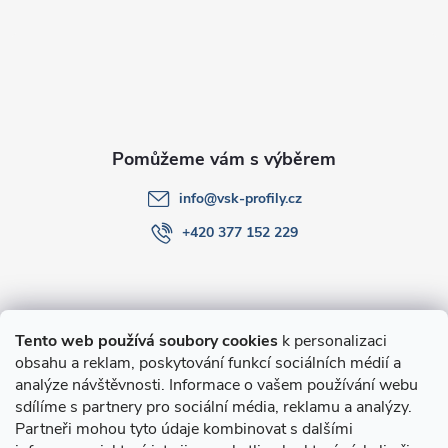
a
t
í
info
@
vsk-profily.cz
+420 377 152 229
Informace pro Vás
Tento web používá soubory cookies
k personalizaci
obsahu a reklam, poskytování funkcí sociálních médií a
O nákupu
analýze návštěvnosti. Informace o vašem používání webu
sdílíme s partnery pro sociální média, reklamu a analýzy.
Partneři mohou tyto údaje kombinovat s dalšími
Novinky v programu Alusic