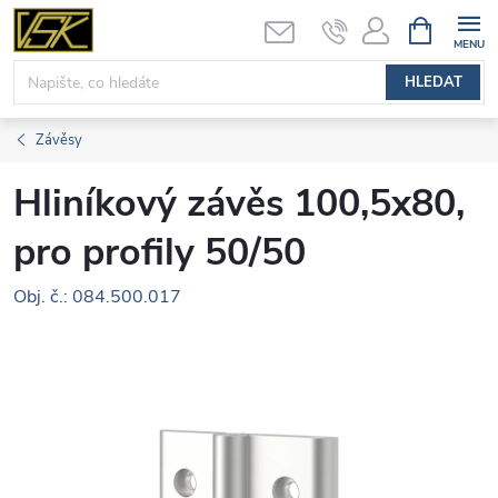
Přejít
NÁKUPNÍ
KOŠÍK
na
obsah
HLEDAT
Závěsy
Hliníkový závěs 100,5x80,
pro profily 50/50
Obj. č.: 084.500.017