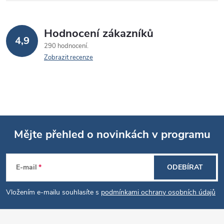
Hodnocení zákazníků
4,9
290 hodnocení
Zobrazit recenze
Mějte přehled o novinkách v programu
Z
E-mail
ODEBÍRAT
á
Vložením e-mailu souhlasíte s
podmínkami ochrany osobních údajů
p