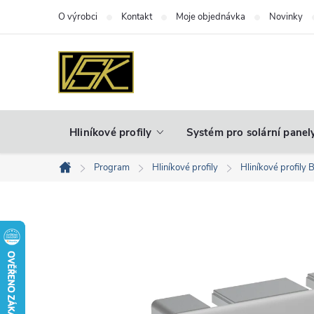
Přejít
O výrobci
Kontakt
Moje objednávka
Novinky
na
obsah
Hliníkové profily
Systém pro solární panel
Program
Hliníkové profily
Hliníkové profily 
Domů