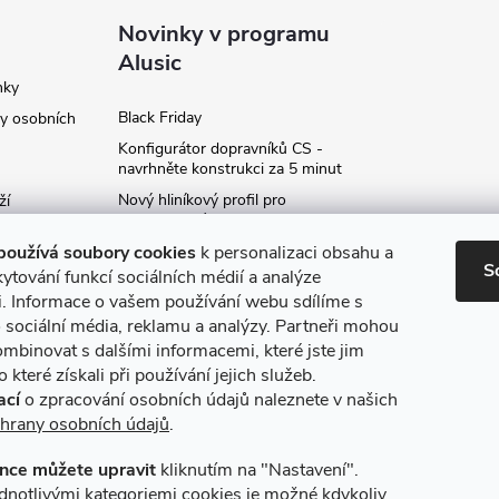
Novinky v programu
Alusic
nky
Black Friday
y osobních
Konfigurátor dopravníků CS -
navrhněte konstrukci za 5 minut
Nový hliníkový profil pro
ží
fotovoltaické panely - kvalita za
ví
příznivou cenu!
používá soubory cookies
k personalizaci obsahu a
S
Moje označení objednávky
ytování funkcí sociálních médií a analýze
i. Informace o vašem používání webu sdílíme s
Rozšíření produktové série
stojanů SP
 sociální média, reklamu a analýzy. Partneři mohou
ce
ombinovat s dalšími informacemi, které jste jim
Archiv
 které získali při používání jejich služeb.
ací
o zpracování osobních údajů naleznete v našich
hrany osobních údajů
.
nce můžete upravit
kliknutím na "Nastavení".
máme online platby
Způsoby dopravy
dnotlivými kategoriemi cookies je možné kdykoliv