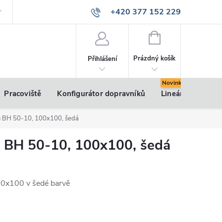
+420 377 152 229
info@vsk-profily.cz
NÁKUPNÍ
KOŠÍK
Prázdný košík
Přihlášení
Pracoviště
Konfigurátor dopravníků
Lineární pohony
lu BH 50-10, 100x100, šedá
u BH 50-10, 100x100, šedá
100x100 v šedé barvě