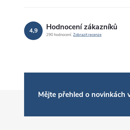
Hodnocení zákazníků
4,9
290 hodnocení
Zobrazit recenze
Z
Mějte přehled o novinkách
á
p