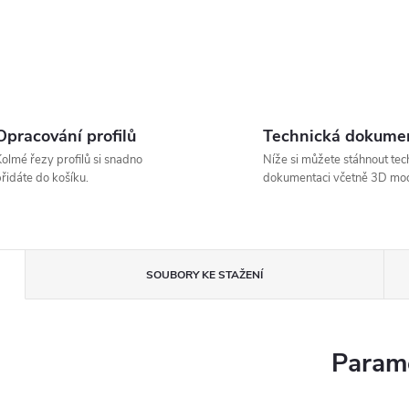
Opracování profilů
Technická dokume
olmé řezy profilů si snadno
Níže si můžete stáhnout tec
řidáte do košíku.
dokumentaci včetně 3D mod
SOUBORY KE STAŽENÍ
Parame