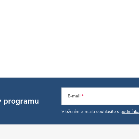
E-mail
 v programu
Vložením e-mailu souhlasíte s
podmínka