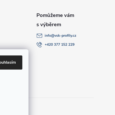
info
@
vsk-profily.cz
+420 377 152 229
ouhlasím