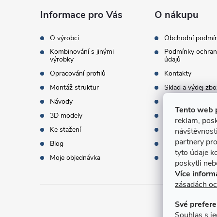
a
Informace pro Vás
O nákupu
t
O výrobci
Obchodní podmí
Kombinování s jinými
Podmínky ochran
í
výrobky
údajů
Opracování profilů
Kontakty
Montáž struktur
Sklad a výdej zbo
Návody
Objednací množst
Tento web 
3D modely
Termíny dodání
reklam, posk
Ke stažení
Doprava a platba
návštěvnost
partnery pro
Blog
Dárky k objednáv
tyto údaje k
Moje objednávka
Slovník pojmů
poskytli nebo
Více inform
zásadách oc
Své prefere
Přijí
Souhlas s je