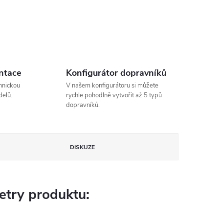
ntace
Konfigurátor dopravníků
hnickou
V našem konfigurátoru si můžete
elů.
rychle pohodlně vytvořit až 5 typů
dopravníků.
DISKUZE
try produktu: