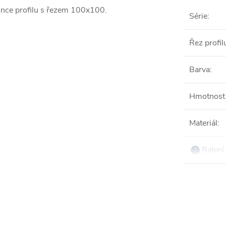
once profilu s řezem 100x100.
Série
:
Řez profil
Barva
:
Hmotnost 
Materiál
:
Balení 
?