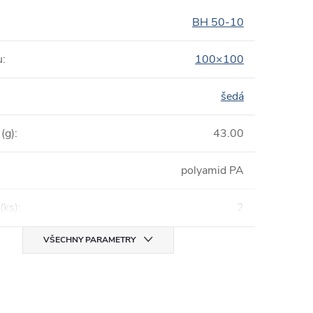
BH 50-10
u
:
100×100
šedá
(g)
:
43.00
polyamid PA
(ks)
:
2
VŠECHNY PARAMETRY