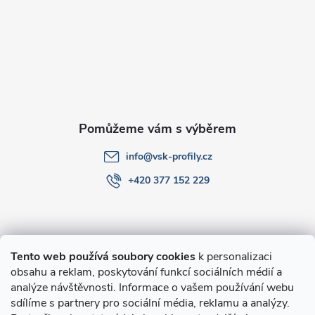
a
t
í
info
@
vsk-profily.cz
+420 377 152 229
Informace pro Vás
Tento web používá soubory cookies
k personalizaci
obsahu a reklam, poskytování funkcí sociálních médií a
O nákupu
analýze návštěvnosti. Informace o vašem používání webu
sdílíme s partnery pro sociální média, reklamu a analýzy.