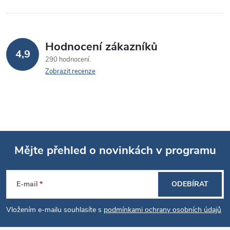
Hodnocení zákazníků
4,9
290 hodnocení
Zobrazit recenze
Mějte přehled o novinkách v programu
Z
E-mail
ODEBÍRAT
á
Vložením e-mailu souhlasíte s
podmínkami ochrany osobních údajů
p