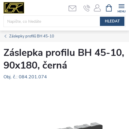
Přejít
NÁKUPNÍ
KOŠÍK
na
obsah
HLEDAT
Záslepky profilů BH 45-10
Záslepka profilu BH 45-10,
90x180, černá
Obj. č.: 084.201.074