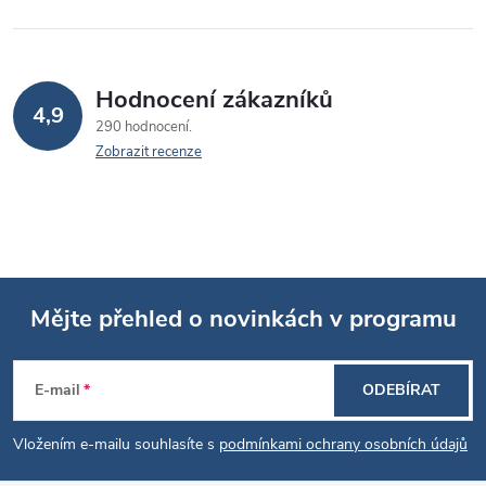
Hodnocení zákazníků
4,9
290 hodnocení
Zobrazit recenze
Mějte přehled o novinkách v programu
Z
E-mail
ODEBÍRAT
á
Vložením e-mailu souhlasíte s
podmínkami ochrany osobních údajů
p