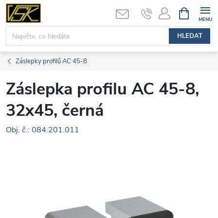
Přejít
NÁKUPNÍ
KOŠÍK
na
obsah
HLEDAT
Záslepky profilů AC 45-8
Záslepka profilu AC 45-8,
32x45, černá
Obj. č.: 084.201.011