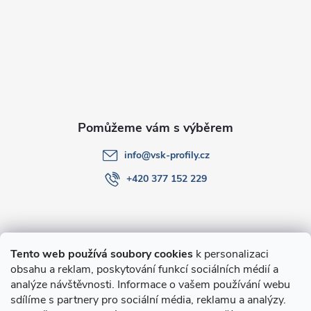
a
t
í
info
@
vsk-profily.cz
+420 377 152 229
Informace pro Vás
Tento web používá soubory cookies
k personalizaci
obsahu a reklam, poskytování funkcí sociálních médií a
O nákupu
analýze návštěvnosti. Informace o vašem používání webu
sdílíme s partnery pro sociální média, reklamu a analýzy.