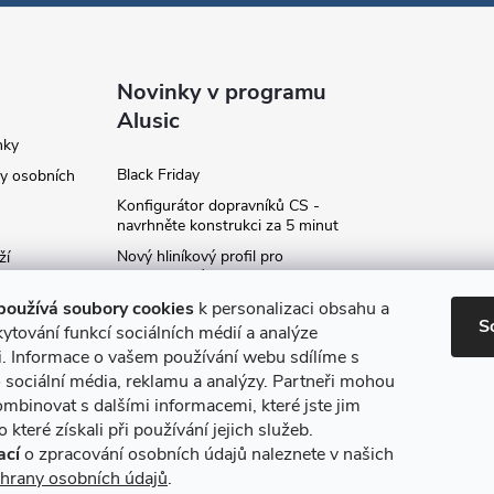
Novinky v programu
Alusic
nky
Black Friday
y osobních
Konfigurátor dopravníků CS -
navrhněte konstrukci za 5 minut
Nový hliníkový profil pro
ží
fotovoltaické panely - kvalita za
ví
příznivou cenu!
používá soubory cookies
k personalizaci obsahu a
S
Moje označení objednávky
ytování funkcí sociálních médií a analýze
i. Informace o vašem používání webu sdílíme s
Rozšíření produktové série
stojanů SP
 sociální média, reklamu a analýzy. Partneři mohou
ce
ombinovat s dalšími informacemi, které jste jim
Archiv
 které získali při používání jejich služeb.
ací
o zpracování osobních údajů naleznete v našich
hrany osobních údajů
.