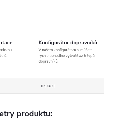
ntace
Konfigurátor dopravníků
hnickou
V našem konfigurátoru si můžete
elů.
rychle pohodlně vytvořit až 5 typů
dopravníků.
DISKUZE
try produktu: