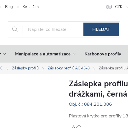
Blog
Ke stažení
CZK
HLEDAT
y
Manipulace a automatizace
Karbonové profily
AC
Záslepky profilů
Záslepky profilů AC 45-8
Záslepka profilu
Záslepka profil
drážkami, černá
Obj. č.: 084.201.006
Plastová krytka pro profily 