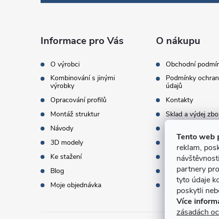
p
a
Informace pro Vás
O nákupu
t
O výrobci
Obchodní podmí
Kombinování s jinými
Podmínky ochran
í
výrobky
údajů
Opracování profilů
Kontakty
Montáž struktur
Sklad a výdej zbo
Návody
Objednací množst
Tento web 
3D modely
Termíny dodání
reklam, posk
Ke stažení
Doprava a platba
návštěvnost
partnery pro
Blog
Dárky k objednáv
tyto údaje k
Moje objednávka
Slovník pojmů
poskytli nebo
Více inform
zásadách oc