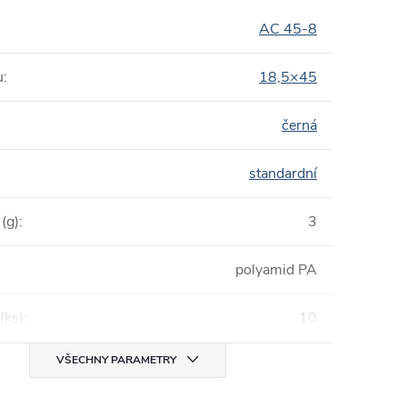
AC 45-8
u
:
18,5×45
černá
standardní
(g)
:
3
polyamid PA
(ks)
:
10
VŠECHNY PARAMETRY