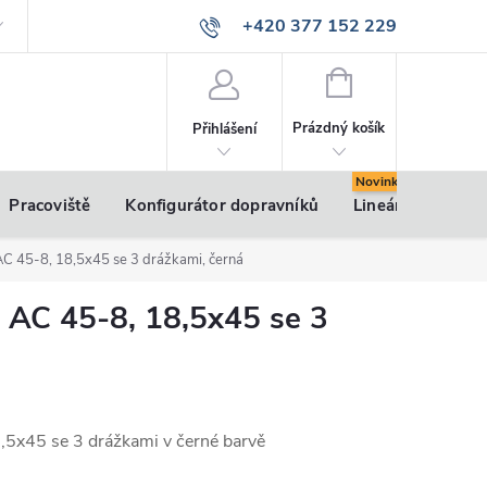
+420 377 152 229
info@vsk-profily.cz
NÁKUPNÍ
KOŠÍK
Prázdný košík
Přihlášení
Pracoviště
Konfigurátor dopravníků
Lineární pohony
 AC 45-8, 18,5x45 se 3 drážkami, černá
u AC 45-8, 18,5x45 se 3
18,5x45 se 3 drážkami v černé barvě