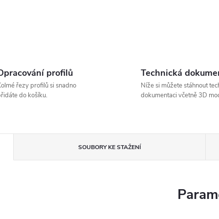
Opracování profilů
Technická dokume
olmé řezy profilů si snadno
Níže si můžete stáhnout tec
řidáte do košíku.
dokumentaci včetně 3D mod
SOUBORY KE STAŽENÍ
Parame