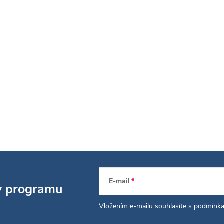
E-mail
 v programu
Vložením e-mailu souhlasíte s
podmínka