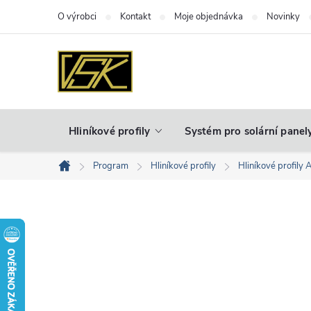
Přejít
O výrobci
Kontakt
Moje objednávka
Novinky
na
obsah
Hliníkové profily
Systém pro solární panel
Program
Hliníkové profily
Hliníkové profily 
Domů