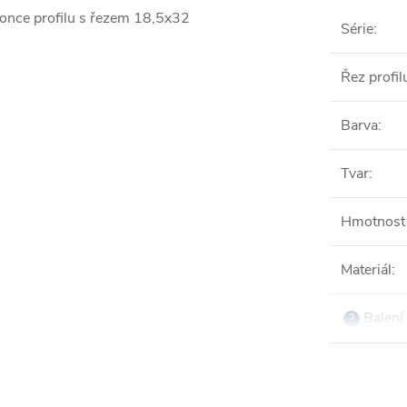
konce profilu s řezem 18,5x32
Série
:
Řez profil
Barva
:
Tvar
:
Hmotnost 
Materiál
:
Balení 
?