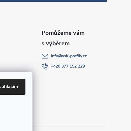
info
@
vsk-profily.cz
+420 377 152 229
ouhlasím