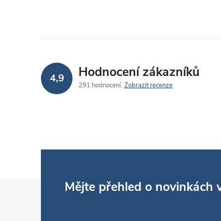
Hodnocení zákazníků
4,9
291 hodnocení
Zobrazit recenze
Z
Mějte přehled o novinkách
á