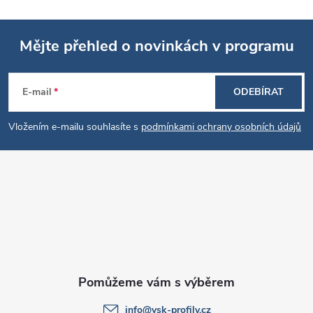
Mějte přehled o novinkách v programu
Z
E-mail
ODEBÍRAT
á
Vložením e-mailu souhlasíte s
podmínkami ochrany osobních údajů
p
a
t
í
info
@
vsk-profily.cz