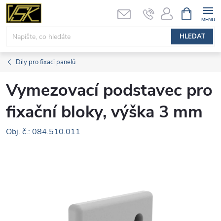
Přejít
NÁKUPNÍ
KOŠÍK
na
obsah
HLEDAT
Díly pro fixaci panelů
Vymezovací podstavec pro
fixační bloky, výška 3 mm
Obj. č.: 084.510.011