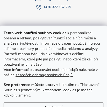
+420 377 152 229
Informace pro Vás
Tento web používá soubory cookies
k personalizaci
obsahu a reklam, poskytování funkcí sociálních médií a
O nákupu
analýze návštěvnosti. Informace o vašem používání webu
sdílíme s partnery pro sociální média, reklamu a analýzy.
Partneři mohou tyto údaje kombinovat s dalšími
Novinky v programu Alusic
informacemi, které jste jim poskytli nebo které získali při
používání jejich služeb.
Archiv
Více informací
o zpracování osobních údajů naleznete v
našich
zásadách ochrany osobních údajů
.
Přijímáme online platby
Své preference můžete upravit
kliknutím na "Nastavení".
Souhlas s jednotlivými kategoriemi cookies je možné
kdykoliv změnit.
Způsoby dopravy