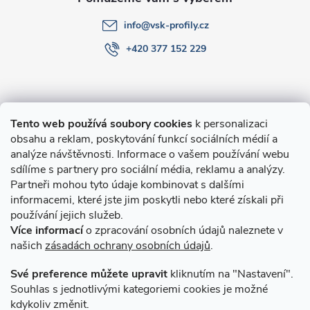
info
@
vsk-profily.cz
+420 377 152 229
Informace pro Vás
Tento web používá soubory cookies
k personalizaci
obsahu a reklam, poskytování funkcí sociálních médií a
O nákupu
analýze návštěvnosti. Informace o vašem používání webu
sdílíme s partnery pro sociální média, reklamu a analýzy.
Partneři mohou tyto údaje kombinovat s dalšími
Novinky v programu Alusic
informacemi, které jste jim poskytli nebo které získali při
používání jejich služeb.
Archiv
Více informací
o zpracování osobních údajů naleznete v
našich
zásadách ochrany osobních údajů
.
Přijímáme online platby
Své preference můžete upravit
kliknutím na "Nastavení".
Souhlas s jednotlivými kategoriemi cookies je možné
kdykoliv změnit.
Způsoby dopravy