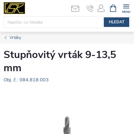
Přejít
NÁKUPNÍ
KOŠÍK
na
obsah
HLEDAT
Vrtáky
Stupňovitý vrták 9-13,5
mm
Obj. č.: 084.818.003