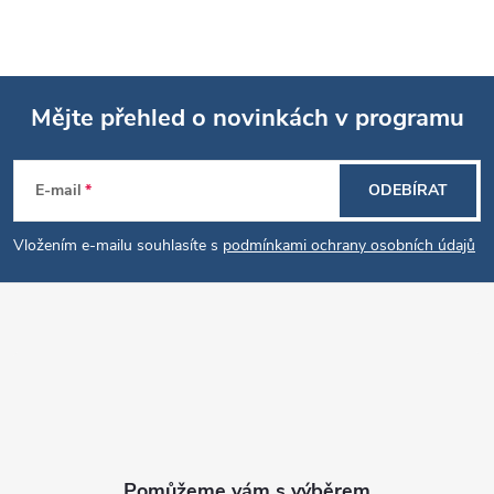
Mějte přehled o novinkách v programu
Z
E-mail
ODEBÍRAT
á
Vložením e-mailu souhlasíte s
podmínkami ochrany osobních údajů
p
a
t
í