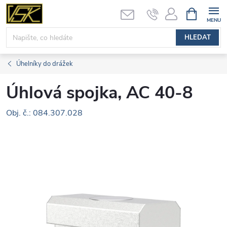
Přejít
NÁKUPNÍ
KOŠÍK
na
obsah
HLEDAT
Úhelníky do drážek
Úhlová spojka, AC 40-8
Obj. č.: 084.307.028