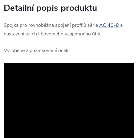
Detailní popis produktu
Spojka pro rovnoběžné spojení profilů série
AC 40-8
a
nastavení jejich libovolného vzájemného úhlu.
Vyrobené z pozinkované oceli.