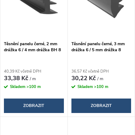
n
i
í
s
p
p
Těsnění panelu černé, 2 mm
Těsnění panelu černé, 3 mm
r
drážka 6 / 4 mm drážka BH 8
drážka 6 / 5 mm drážka 8
r
o
o
40,39 Kč včetně DPH
36,57 Kč včetně DPH
d
33,38 Kč
30,22 Kč
/ m
/ m
d
Skladem
>100 m
Skladem
>100 m
u
u
k
ZOBRAZIT
ZOBRAZIT
k
t
t