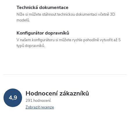
d
Technická dokumentace
a
Níže si můžete stáhnout technickou dokumentaci včetně 3D
c
modelů.
í
Konfigurátor dopravníků
p
V našem konfigurátoru si můžete rychle pohodlně vytvořit až 5
typů dopravníků.
r
v
k
y
v
Hodnocení zákazníků
4,9
291 hodnocení
ý
Zobrazit recenze
p
i