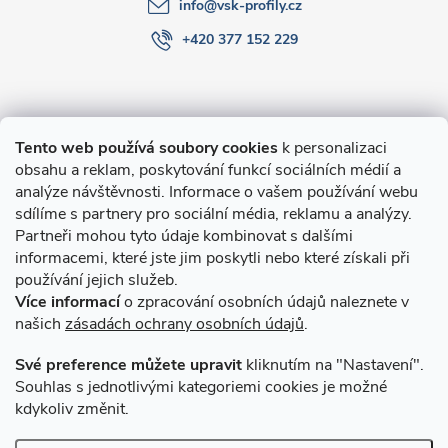
info
@
vsk-profily.cz
+420 377 152 229
Informace pro Vás
Tento web používá soubory cookies
k personalizaci
obsahu a reklam, poskytování funkcí sociálních médií a
O nákupu
analýze návštěvnosti. Informace o vašem používání webu
sdílíme s partnery pro sociální média, reklamu a analýzy.
Partneři mohou tyto údaje kombinovat s dalšími
Novinky v programu Alusic
informacemi, které jste jim poskytli nebo které získali při
používání jejich služeb.
Archiv
Více informací
o zpracování osobních údajů naleznete v
našich
zásadách ochrany osobních údajů
.
Přijímáme online platby
Své preference můžete upravit
kliknutím na "Nastavení".
Souhlas s jednotlivými kategoriemi cookies je možné
kdykoliv změnit.
Způsoby dopravy