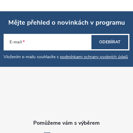
s
u
Mějte přehled o novinkách v programu
Z
E-mail
ODEBÍRAT
á
Vložením e-mailu souhlasíte s
podmínkami ochrany osobních údajů
p
a
t
í