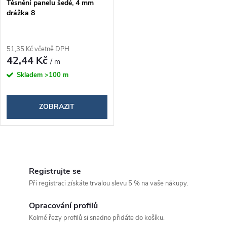
Těsnění panelu šedé, 4 mm
drážka 8
51,35 Kč včetně DPH
42,44 Kč
/ m
Skladem
>100 m
ZOBRAZIT
O
v
Registrujte se
Při registraci získáte trvalou slevu 5 % na vaše nákupy.
l
á
Opracování profilů
Kolmé řezy profilů si snadno přidáte do košíku.