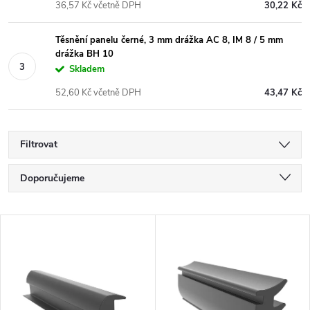
36,57 Kč včetně DPH
30,22 Kč
Těsnění panelu černé, 3 mm drážka AC 8, IM 8 / 5 mm
drážka BH 10
Skladem
52,60 Kč včetně DPH
43,47 Kč
Filtrovat
Ř
Doporučujeme
a
Nejlevnější
V
Nejdražší
z
ý
Nejprodávanější
e
p
Abecedně