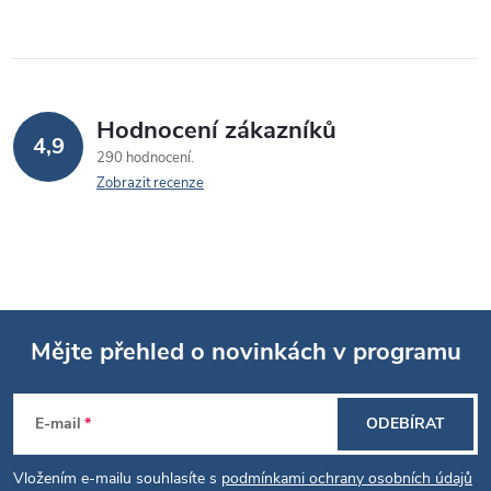
Hodnocení zákazníků
4,9
290 hodnocení
Zobrazit recenze
Mějte přehled o novinkách v programu
Z
E-mail
ODEBÍRAT
á
Vložením e-mailu souhlasíte s
podmínkami ochrany osobních údajů