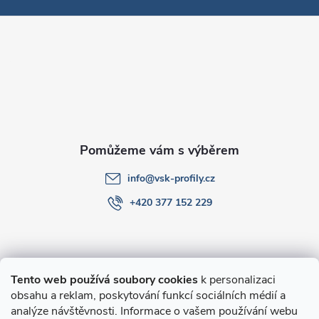
p
a
t
í
info
@
vsk-profily.cz
+420 377 152 229
Informace pro Vás
Tento web používá soubory cookies
k personalizaci
obsahu a reklam, poskytování funkcí sociálních médií a
O nákupu
analýze návštěvnosti. Informace o vašem používání webu