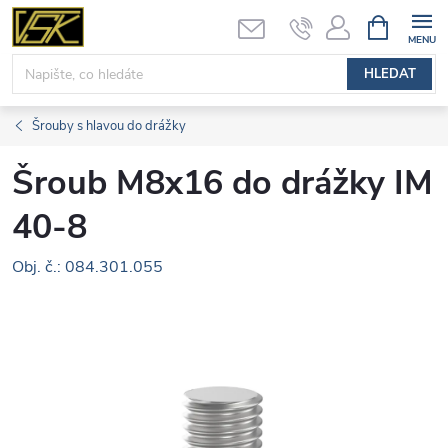
Přejít
NÁKUPNÍ
KOŠÍK
na
obsah
HLEDAT
Šrouby s hlavou do drážky
Šroub M8x16 do drážky IM
40-8
Obj. č.: 084.301.055