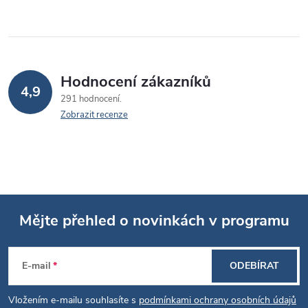
Hodnocení zákazníků
4,9
291 hodnocení
Zobrazit recenze
Mějte přehled o novinkách v programu
Z
E-mail
ODEBÍRAT
á
Vložením e-mailu souhlasíte s
podmínkami ochrany osobních údajů