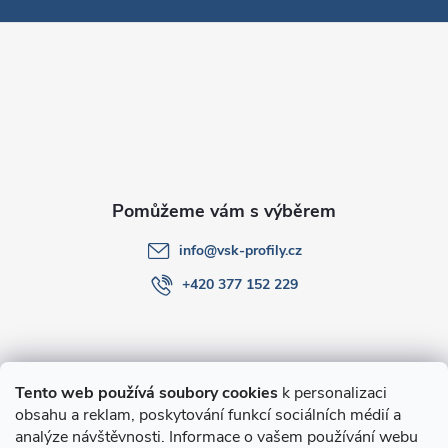
p
a
t
í
info
@
vsk-profily.cz
+420 377 152 229
Informace pro Vás
Tento web používá soubory cookies
k personalizaci
obsahu a reklam, poskytování funkcí sociálních médií a
O nákupu
analýze návštěvnosti. Informace o vašem používání webu