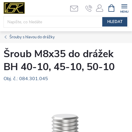
Přejít
NÁKUPNÍ
KOŠÍK
na
obsah
HLEDAT
Šrouby s hlavou do drážky
Šroub M8x35 do drážek
BH 40-10, 45-10, 50-10
Obj. č.: 084.301.045