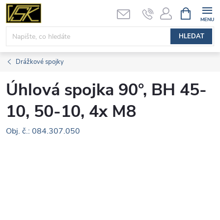
Přejít
NÁKUPNÍ
KOŠÍK
na
obsah
HLEDAT
Drážkové spojky
Úhlová spojka 90°, BH 45-
10, 50-10, 4x M8
Obj. č.: 084.307.050