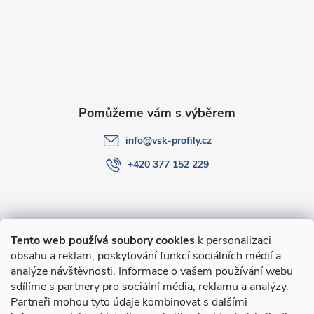
a
t
í
info
@
vsk-profily.cz
+420 377 152 229
Informace pro Vás
Tento web používá soubory cookies
k personalizaci
obsahu a reklam, poskytování funkcí sociálních médií a
O nákupu
analýze návštěvnosti. Informace o vašem používání webu
sdílíme s partnery pro sociální média, reklamu a analýzy.
Partneři mohou tyto údaje kombinovat s dalšími
Novinky v programu Alusic