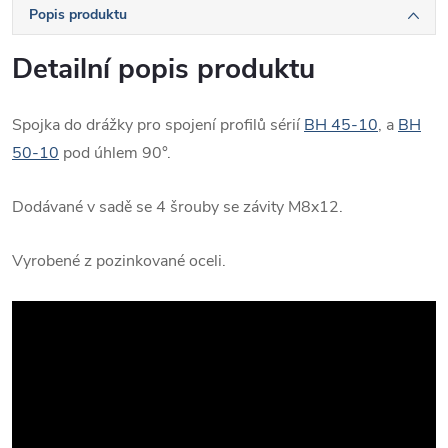
Popis produktu
Detailní popis produktu
Spojka do drážky pro spojení profilů sérií
BH 45-10
, a
BH
50-10
pod úhlem 90°.
Dodávané v sadě se 4 šrouby se závity M8x12.
Vyrobené z pozinkované oceli.