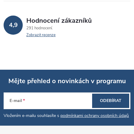
Hodnocení zákazníků
4,9
291 hodnocení
Zobrazit recenze
Mějte přehled o novinkách v programu
Z
E-mail
ODEBÍRAT
á
Vložením e-mailu souhlasíte s
podmínkami ochrany osobních údajů
p