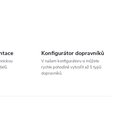
ntace
Konfigurátor dopravníků
hnickou
V našem konfigurátoru si můžete
elů.
rychle pohodlně vytvořit až 5 typů
dopravníků.