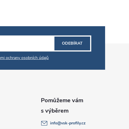
ODEBÍRAT
mi ochrany osobních údajů
info
@
vsk-profily.cz