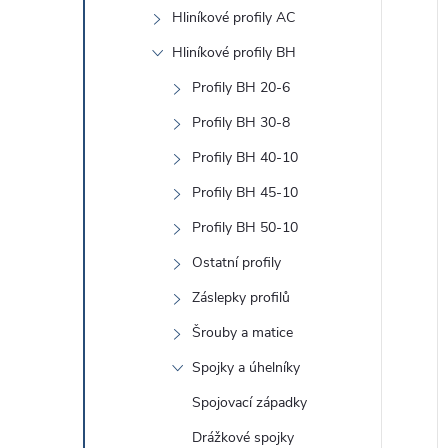
e
Hliníkové profily AC
l
Hliníkové profily BH
í
Profily BH 20-6
i
Profily BH 30-8
Profily BH 40-10
Profily BH 45-10
Profily BH 50-10
Ostatní profily
Záslepky profilů
Šrouby a matice
Spojky a úhelníky
Spojovací západky
Drážkové spojky