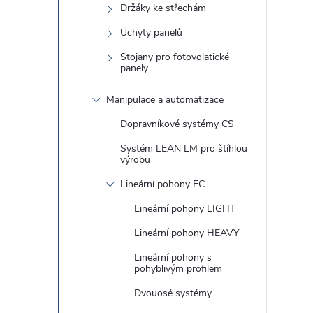
r
Držáky ke střechám
Úchyty panelů
Stojany pro fotovolatické
panely
Manipulace a automatizace
Dopravníkové systémy CS
Systém LEAN LM pro štíhlou
výrobu
i
Lineární pohony FC
Lineární pohony LIGHT
Lineární pohony HEAVY
Lineární pohony s
pohyblivým profilem
Dvouosé systémy