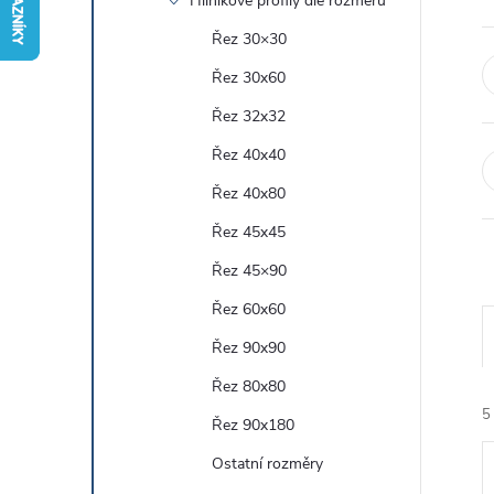
Hliníkové profily dle rozměru
r
Řez 30×30
Řez 30x60
a
Řez 32x32
n
Řez 40x40
Řez 40x80
n
Řez 45x45
í
Řez 45×90
Řez 60x60
p
Řez 90x90
a
Řez 80x80
5
n
Řez 90x180
Ostatní rozměry