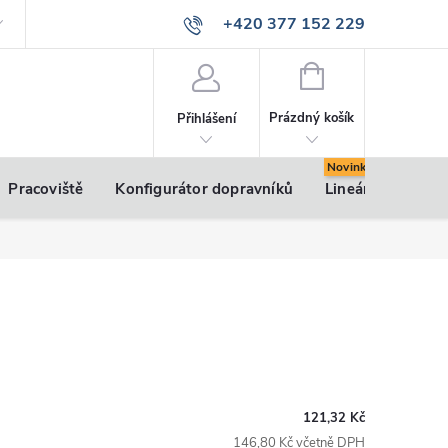
+420 377 152 229
info@vsk-profily.cz
NÁKUPNÍ
KOŠÍK
Prázdný košík
Přihlášení
Pracoviště
Konfigurátor dopravníků
Lineární pohony
121,32 Kč
146,80 Kč včetně DPH