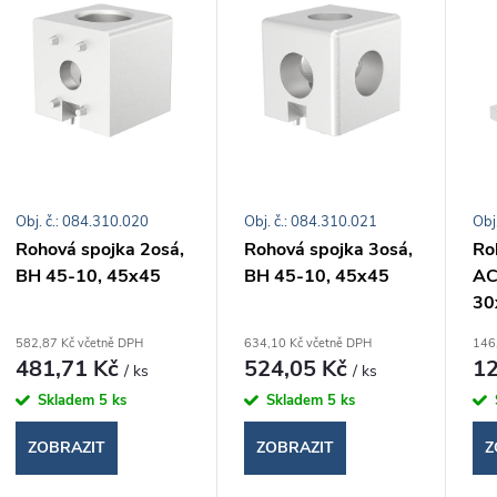
e
ý
n
p
p
s
r
Obj. č.: 084.310.020
Obj. č.: 084.310.021
Obj
p
Rohová spojka 2osá,
Rohová spojka 3osá,
Ro
o
BH 45-10, 45x45
BH 45-10, 45x45
AC
r
30
d
o
582,87 Kč včetně DPH
634,10 Kč včetně DPH
146
481,71 Kč
524,05 Kč
12
/ ks
/ ks
u
d
Skladem
5 ks
Skladem
5 ks
k
ZOBRAZIT
ZOBRAZIT
Z
u