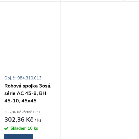
t
k
ů
t
ů
Obj. č.: 084.310.013
Rohová spojka 3osá,
série AC 45-8, BH
45-10, 45x45
365,86 Kč včetně DPH
302,36 Kč
/ ks
Skladem
10 ks