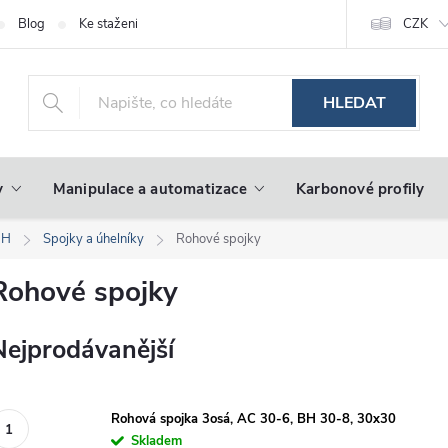
Blog
Ke stažení
CZK
HLEDAT
y
Manipulace a automatizace
Karbonové profily
BH
Spojky a úhelníky
Rohové spojky
Rohové spojky
Nejprodávanější
Rohová spojka 3osá, AC 30-6, BH 30-8, 30x30
Skladem