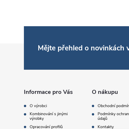
Z
Mějte přehled o novinkách
á
p
a
Informace pro Vás
O nákupu
t
O výrobci
Obchodní podmí
Kombinování s jinými
Podmínky ochran
í
výrobky
údajů
Opracování profilů
Kontakty