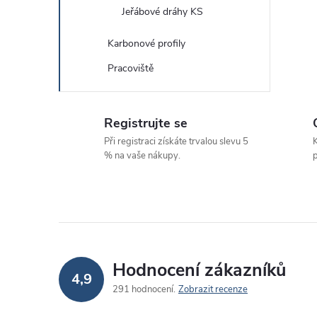
Jeřábové dráhy KS
Karbonové profily
Pracoviště
Registrujte se
Při registraci získáte trvalou slevu 5
K
% na vaše nákupy.
p
Hodnocení zákazníků
4,9
291 hodnocení
Zobrazit recenze