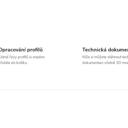
Opracování profilů
Technická dokume
olmé řezy profilů si snadno
Níže si můžete stáhnout tec
řidáte do košíku.
dokumentaci včetně 3D mod