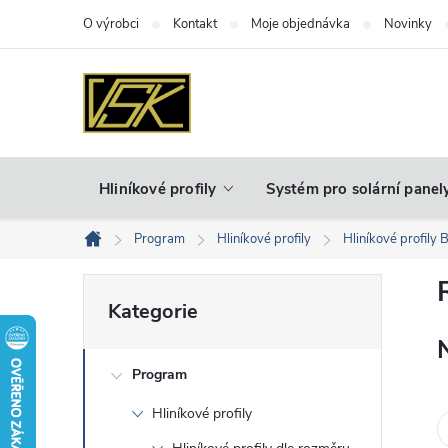
Přejít
O výrobci
Kontakt
Moje objednávka
Novinky
na
obsah
Hliníkové profily
Systém pro solární panel
Program
Hliníkové profily
Hliníkové profily 
Domů
P
Přeskočit
Kategorie
kategorie
o
Program
s
Hliníkové profily
t