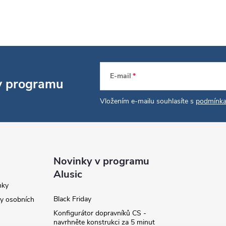
E-mail
 v programu
Vložením e-mailu souhlasíte s
podmínka
Novinky v programu
Alusic
nky
Black Friday
y osobních
Konfigurátor dopravníků CS -
navrhněte konstrukci za 5 minut