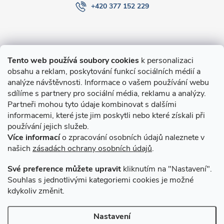
+420 377 152 229
Informace pro Vás
Tento web používá soubory cookies
k personalizaci
obsahu a reklam, poskytování funkcí sociálních médií a
O nákupu
analýze návštěvnosti. Informace o vašem používání webu
sdílíme s partnery pro sociální média, reklamu a analýzy.
Partneři mohou tyto údaje kombinovat s dalšími
Novinky v programu Alusic
informacemi, které jste jim poskytli nebo které získali při
používání jejich služeb.
Archiv
Více informací
o zpracování osobních údajů naleznete v
našich
zásadách ochrany osobních údajů
.
Přijímáme online platby
Své preference můžete upravit
kliknutím na "Nastavení".
Souhlas s jednotlivými kategoriemi cookies je možné
kdykoliv změnit.
Způsoby dopravy
Nastavení