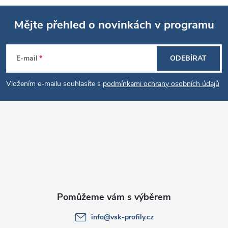
Mějte přehled o novinkách v programu
Z
E-mail
ODEBÍRAT
á
Vložením e-mailu souhlasíte s
podmínkami ochrany osobních údajů
p
a
t
í
info
@
vsk-profily.cz