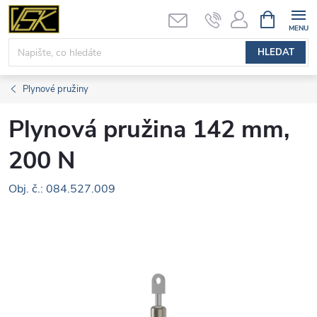
Přejít
NÁKUPNÍ
KOŠÍK
na
obsah
HLEDAT
Plynové pružiny
Plynová pružina 142 mm,
200 N
Obj. č.: 084.527.009