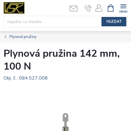
Přejít
NÁKUPNÍ
KOŠÍK
na
obsah
HLEDAT
Plynové pružiny
Plynová pružina 142 mm,
100 N
Obj. č.: 084.527.008