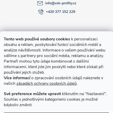
info
@
vsk-profily.cz
+420 377 152 229
Informace pro Vás
Tento web používá soubory cookies
k personalizaci
obsahu a reklam, poskytování funkcí sociálních médií a
O nákupu
analýze návštěvnosti. Informace o vašem používání webu
sdílíme s partnery pro sociální média, reklamu a analýzy.
Partneři mohou tyto údaje kombinovat s dalšími
Novinky v programu Alusic
informacemi, které jste jim poskytli nebo které získali při
používání jejich služeb.
Archiv
Více informací
o zpracování osobních údajů naleznete v
našich
zásadách ochrany osobních údajů
.
Přijímáme online platby
Své preference můžete upravit
kliknutím na "Nastavení".
Souhlas s jednotlivými kategoriemi cookies je možné
kdykoliv změnit.
Způsoby dopravy