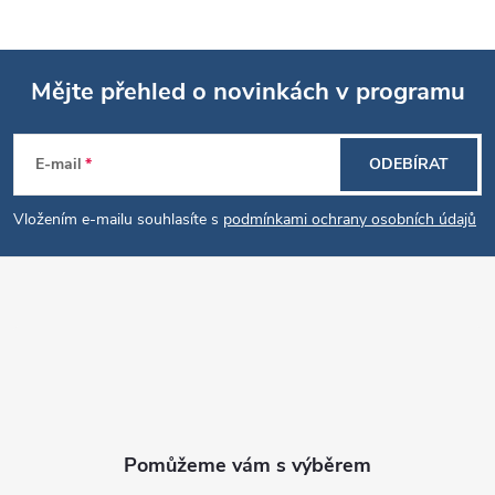
Mějte přehled o novinkách v programu
Z
E-mail
ODEBÍRAT
á
Vložením e-mailu souhlasíte s
podmínkami ochrany osobních údajů
p
a
t
í