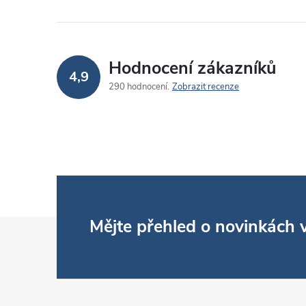
Hodnocení zákazníků
4,9
290 hodnocení
Zobrazit recenze
Z
Mějte přehled o novinkách
á
p