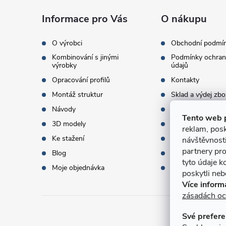
a
Informace pro Vás
O nákupu
t
O výrobci
Obchodní podmí
Kombinování s jinými
Podmínky ochran
í
výrobky
údajů
Opracování profilů
Kontakty
Montáž struktur
Sklad a výdej zbo
Návody
Objednací množst
Tento web 
3D modely
Termíny dodání
reklam, posk
Ke stažení
Doprava a platba
návštěvnost
partnery pro
Blog
Dárky k objednáv
tyto údaje k
Moje objednávka
Slovník pojmů
poskytli nebo
Více inform
zásadách oc
Své prefere
Přijí