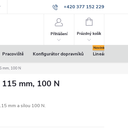
+420 377 152 229
info@vsk-profily.cz
NÁKUPNÍ
KOŠÍK
Prázdný košík
Přihlášení
Pracoviště
Konfigurátor dopravníků
Lineární pohony
15 mm, 100 N
a 115 mm, 100 N
115 mm a sílou 100 N.