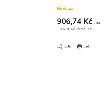
Na dotaz
906,74 Kč
/ ks
1 097,16 Kč včetně DPH
Měrná
cena:
Sdílet
Tisk