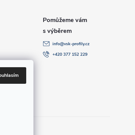
info
@
vsk-profily.cz
+420 377 152 229
ouhlasím