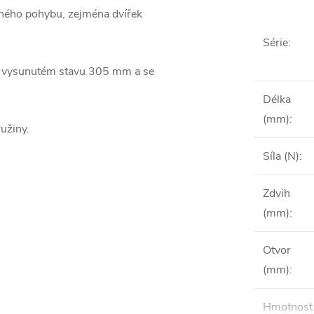
vného pohybu, zejména dvířek
Série
:
e vysunutém stavu 305 mm a se
Délka
(mm)
:
užiny.
Síla (N)
:
Zdvih
(mm)
:
Otvor
(mm)
:
Hmotnost