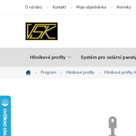
Přejít
O výrobci
Kontakt
Moje objednávka
Novinky
na
obsah
Hliníkové profily
Systém pro solární panel
Program
Hliníkové profily
Hliníkové profily 
Domů