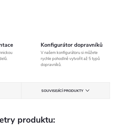
ntace
Konfigurátor dopravníků
hnickou
V našem konfigurátoru si můžete
elů.
rychle pohodlně vytvořit až 5 typů
dopravníků.
SOUVISEJÍCÍ PRODUKTY
try produktu: