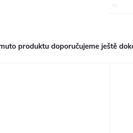
(g)
:
muto produktu doporučujeme ještě dok