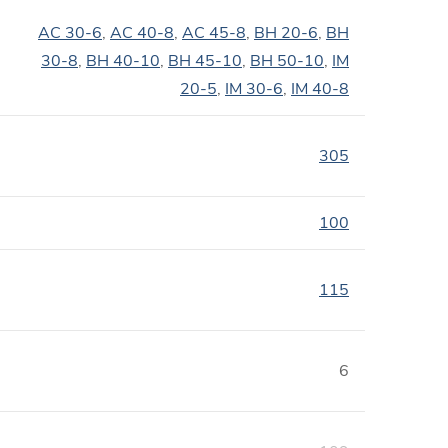
AC 30-6
,
AC 40-8
,
AC 45-8
,
BH 20-6
,
BH
30-8
,
BH 40-10
,
BH 45-10
,
BH 50-10
,
IM
20-5
,
IM 30-6
,
IM 40-8
305
100
115
6