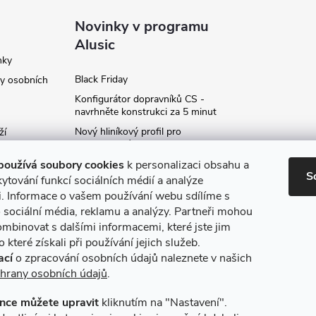
Novinky v programu
Alusic
nky
Black Friday
y osobních
Konfigurátor dopravníků CS -
navrhněte konstrukci za 5 minut
Nový hliníkový profil pro
ží
fotovoltaické panely - kvalita za
ví
příznivou cenu!
používá soubory cookies
k personalizaci obsahu a
S
Moje označení objednávky
ytování funkcí sociálních médií a analýze
i. Informace o vašem používání webu sdílíme s
Rozšíření produktové série
stojanů SP
 sociální média, reklamu a analýzy. Partneři mohou
ce
ombinovat s dalšími informacemi, které jste jim
Archiv
 které získali při používání jejich služeb.
ací
o zpracování osobních údajů naleznete v našich
hrany osobních údajů
.
nce můžete upravit
kliknutím na "Nastavení".
máme online platby
Způsoby dopravy