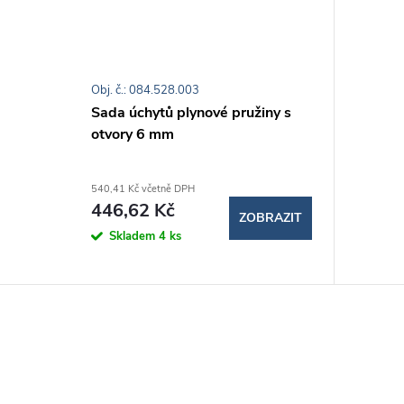
Obj. č.: 084.528.003
Sada úchytů plynové pružiny s
otvory 6 mm
540,41 Kč včetně DPH
446,62 Kč
ZOBRAZIT
Skladem
4 ks