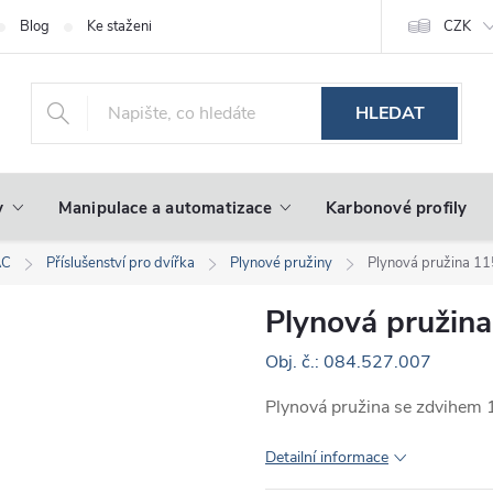
Blog
Ke stažení
CZK
HLEDAT
y
Manipulace a automatizace
Karbonové profily
AC
Příslušenství pro dvířka
Plynové pružiny
Plynová pružina 1
Plynová pružin
Obj. č.: 084.527.007
Plynová pružina se zdvihem 
Detailní informace