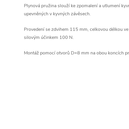
Plynová pružina slouží ke zpomalení a utlumení ky
upevněných v kyvných závěsech.
Provedení se zdvihem 115 mm, celkovou délkou v
silovým účinkem 100 N.
Montáž pomocí otvorů D=8 mm na obou koncích pr